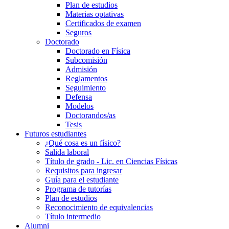
Plan de estudios
Materias optativas
Certificados de examen
Seguros
Doctorado
Doctorado en Física
Subcomisión
Admisión
Reglamentos
Seguimiento
Defensa
Modelos
Doctorandos/as
Tesis
Futuros estudiantes
¿Qué cosa es un físico?
Salida laboral
Título de grado - Lic. en Ciencias Físicas
Requisitos para ingresar
Guía para el estudiante
Programa de tutorías
Plan de estudios
Reconocimiento de equivalencias
Título intermedio
Alumni