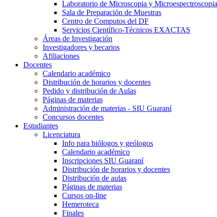
Laboratorio de Microscopia y Microespectroscopi
Sala de Preparación de Muestras
Centro de Computos del DF
Servicios Científico-Técnicos EXACTAS
Áreas de Investigación
Investigadores y becarios
Afiliaciones
Docentes
Calendario académico
Distribución de horarios y docentes
Pedido y distribución de Aulas
Páginas de materias
Administración de materias - SIU Guaraní
Concursos docentes
Estudiantes
Licenciatura
Info para biólogos y geólogos
Calendario académico
Inscripciones SIU Guaraní
Distribución de horarios y docentes
Distribución de aulas
Páginas de materias
Cursos on-line
Hemeroteca
Finales