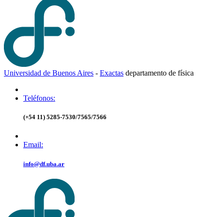
Universidad de Buenos Aires
-
Exactas
d
epartamento de
f
ísica
Teléfonos:
(+54 11) 5285-7530/7565/7566
Email:
info@df.uba.ar