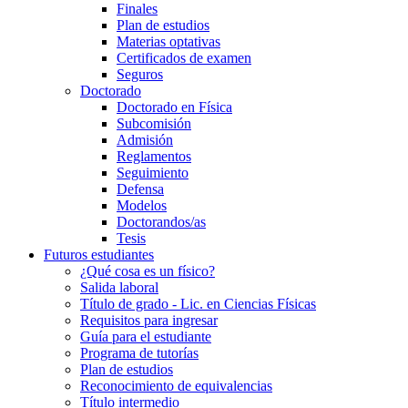
Finales
Plan de estudios
Materias optativas
Certificados de examen
Seguros
Doctorado
Doctorado en Física
Subcomisión
Admisión
Reglamentos
Seguimiento
Defensa
Modelos
Doctorandos/as
Tesis
Futuros estudiantes
¿Qué cosa es un físico?
Salida laboral
Título de grado - Lic. en Ciencias Físicas
Requisitos para ingresar
Guía para el estudiante
Programa de tutorías
Plan de estudios
Reconocimiento de equivalencias
Título intermedio