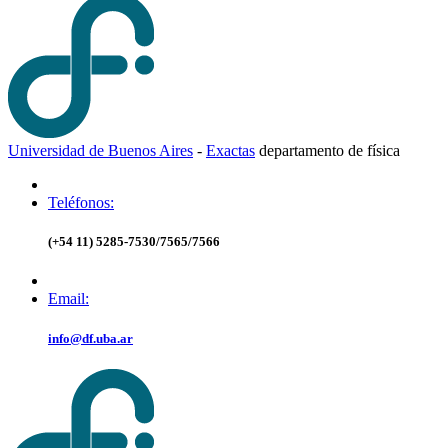
Universidad de Buenos Aires
-
Exactas
d
epartamento de
f
ísica
Teléfonos:
(+54 11) 5285-7530/7565/7566
Email:
info@df.uba.ar