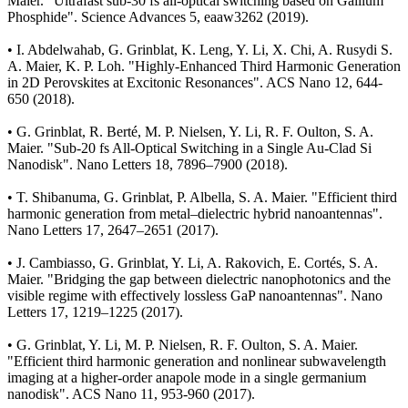
Maier. "Ultrafast sub-30 fs all-optical switching based on Gallium
Phosphide". Science Advances 5, eaaw3262 (2019).
• I. Abdelwahab, G. Grinblat, K. Leng, Y. Li, X. Chi, A. Rusydi S.
A. Maier, K. P. Loh. "Highly-Enhanced Third Harmonic Generation
in 2D Perovskites at Excitonic Resonances". ACS Nano 12, 644-
650 (2018).
• G. Grinblat, R. Berté, M. P. Nielsen, Y. Li, R. F. Oulton, S. A.
Maier. "Sub-20 fs All-Optical Switching in a Single Au-Clad Si
Nanodisk". Nano Letters 18, 7896–7900 (2018).
• T. Shibanuma, G. Grinblat, P. Albella, S. A. Maier. "Efficient third
harmonic generation from metal–dielectric hybrid nanoantennas".
Nano Letters 17, 2647–2651 (2017).
• J. Cambiasso, G. Grinblat, Y. Li, A. Rakovich, E. Cortés, S. A.
Maier. "Bridging the gap between dielectric nanophotonics and the
visible regime with effectively lossless GaP nanoantennas". Nano
Letters 17, 1219–1225 (2017).
• G. Grinblat, Y. Li, M. P. Nielsen, R. F. Oulton, S. A. Maier.
"Efficient third harmonic generation and nonlinear subwavelength
imaging at a higher-order anapole mode in a single germanium
nanodisk". ACS Nano 11, 953-960 (2017).