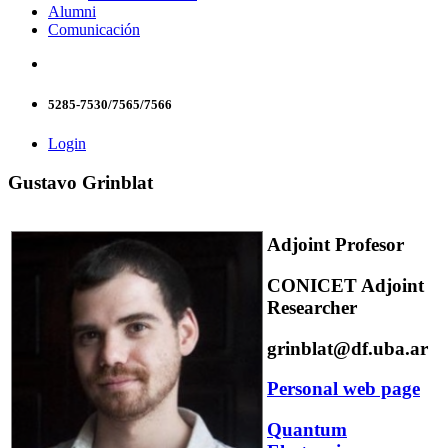
Alumni
Comunicación
5285-7530/7565/7566
Login
Gustavo Grinblat
Adjoint Profesor
CONICET Adjoint
Researcher
grinblat@df.uba.ar
Personal web page
Quantum