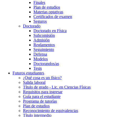
Finales
Plan de estudios
Materias optativas
Certificados de examen
Seguros
Doctorado
Doctorado en Física
Subcomisión
Admisión
Reglamentos
Seguimiento
Defensa
Modelos
Doctorandos/as
Tesis
Futuros estudiantes
¿Qué cosa es un físico?
Salida laboral
Título de grado - Lic. en Ciencias Físicas
Requisitos para ingresar
Guía para el estudiante
Programa de tutorías
Plan de estudios
Reconocimiento de equivalencias
Título intermedio