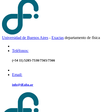
Universidad de Buenos Aires
-
Exactas
d
epartamento de
f
ísica
Teléfonos:
(+54 11) 5285-7530/7565/7566
Email:
info@df.uba.ar