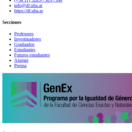
(+54 11) 5285-7565/7566
info@df.uba.ar
https://df.uba.ar
Secciones
Profesores
Investigadores
Graduados
Estudiantes
Futuros estudiantes
Alumni
Prensa