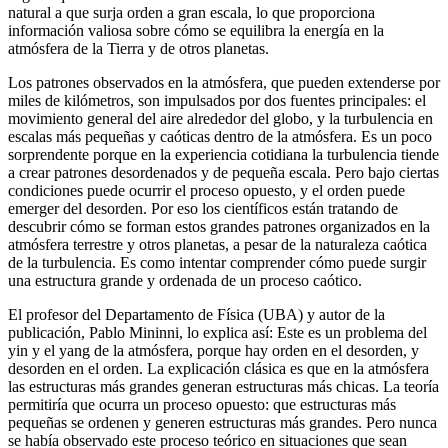
natural a que surja orden a gran escala, lo que proporciona
información valiosa sobre cómo se equilibra la energía en la
atmósfera de la Tierra y de otros planetas.
Los patrones observados en la atmósfera, que pueden extenderse por
miles de kilómetros, son impulsados ​​por dos fuentes principales: el
movimiento general del aire alrededor del globo, y la turbulencia en
escalas más pequeñas y caóticas dentro de la atmósfera. Es un poco
sorprendente porque en la experiencia cotidiana la turbulencia tiende
a crear patrones desordenados y de pequeña escala. Pero bajo ciertas
condiciones puede ocurrir el proceso opuesto, y el orden puede
emerger del desorden. Por eso los científicos están tratando de
descubrir cómo se forman estos grandes patrones organizados en la
atmósfera terrestre y otros planetas, a pesar de la naturaleza caótica
de la turbulencia. Es como intentar comprender cómo puede surgir
una estructura grande y ordenada de un proceso caótico.
El profesor del Departamento de Física (UBA) y autor de la
publicación, Pablo Mininni, lo explica así: Este es un problema del
yin y el yang de la atmósfera, porque hay orden en el desorden, y
desorden en el orden. La explicación clásica es que en la atmósfera
las estructuras más grandes generan estructuras más chicas. La teoría
permitiría que ocurra un proceso opuesto: que estructuras más
pequeñas se ordenen y generen estructuras más grandes. Pero nunca
se había observado este proceso teórico en situaciones que sean