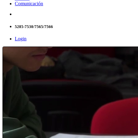
Comunicación
5285-7530/7565/7566
Login