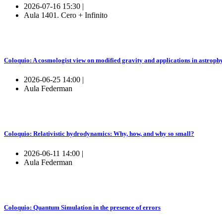
2026-07-16 15:30 |
Aula 1401. Cero + Infinito
Coloquio: A cosmologist view on modified gravity and applications in astroph
2026-06-25 14:00 |
Aula Federman
Coloquio: Relativistic hydrodynamics: Why, how, and why so small?
2026-06-11 14:00 |
Aula Federman
Coloquio: Quantum Simulation in the presence of errors