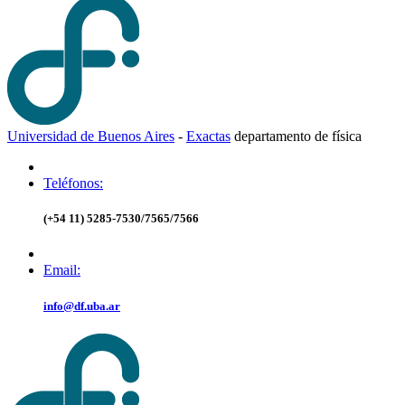
Universidad de Buenos Aires
-
Exactas
d
epartamento de
f
ísica
Teléfonos:
(+54 11) 5285-7530/7565/7566
Email:
info@df.uba.ar