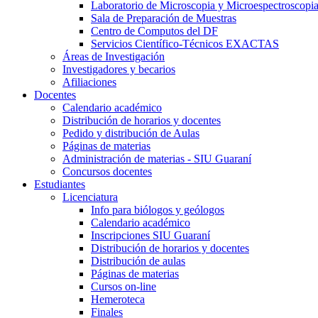
Laboratorio de Microscopia y Microespectroscopi
Sala de Preparación de Muestras
Centro de Computos del DF
Servicios Científico-Técnicos EXACTAS
Áreas de Investigación
Investigadores y becarios
Afiliaciones
Docentes
Calendario académico
Distribución de horarios y docentes
Pedido y distribución de Aulas
Páginas de materias
Administración de materias - SIU Guaraní
Concursos docentes
Estudiantes
Licenciatura
Info para biólogos y geólogos
Calendario académico
Inscripciones SIU Guaraní
Distribución de horarios y docentes
Distribución de aulas
Páginas de materias
Cursos on-line
Hemeroteca
Finales