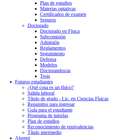
Plan de estudios
Materias optativas
Certificados de examen
Seguros
Doctorado
Doctorado en Física
Subcomisión
Admisión
Reglamentos
Seguimiento
Defensa
Modelos
Doctorandos/as
Tesis
Futuros estudiantes
¿Qué cosa es un físico?
Salida laboral
Título de grado - Lic. en Ciencias Físicas
Requisitos para ingresar
Guía para el estudiante
Programa de tutorías
Plan de estudios
Reconocimiento de equivalencias
Título intermedio
Alumni