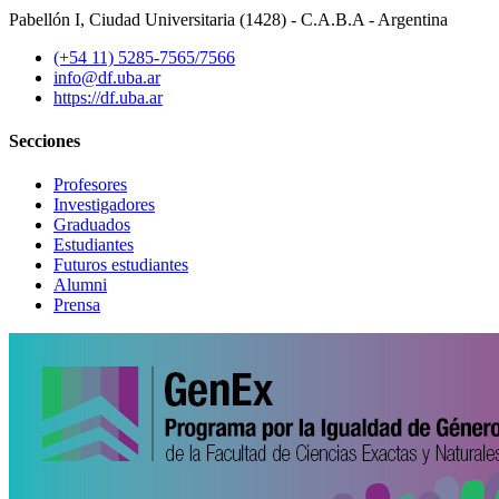
Pabellón I, Ciudad Universitaria (1428) - C.A.B.A - Argentina
(+54 11) 5285-7565/7566
info@df.uba.ar
https://df.uba.ar
Secciones
Profesores
Investigadores
Graduados
Estudiantes
Futuros estudiantes
Alumni
Prensa