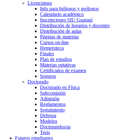
Licenciatura
Info para biólogos y geólogos
Calendario académico
Inscripciones SIU Guaraní
Distribución de horarios y docentes
Distribución de aulas
Páginas de materias
Cursos on-line
Hemeroteca
Finales
Plan de estudios
Materias optativas
Certificados de examen
Seguros
Doctorado
Doctorado en Física
Subcomisión
Admisión
Reglamentos
Seguimiento
Defensa
Modelos
Doctorandos/as
Tesis
Futuros estudiantes