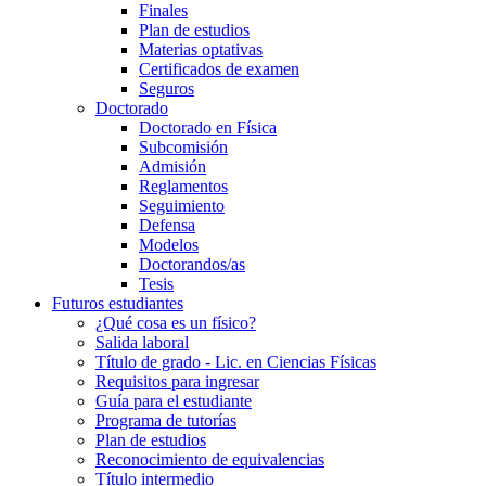
Finales
Plan de estudios
Materias optativas
Certificados de examen
Seguros
Doctorado
Doctorado en Física
Subcomisión
Admisión
Reglamentos
Seguimiento
Defensa
Modelos
Doctorandos/as
Tesis
Futuros estudiantes
¿Qué cosa es un físico?
Salida laboral
Título de grado - Lic. en Ciencias Físicas
Requisitos para ingresar
Guía para el estudiante
Programa de tutorías
Plan de estudios
Reconocimiento de equivalencias
Título intermedio