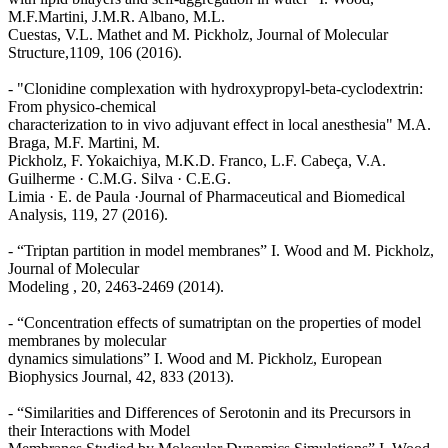
M.F.Martini, J.M.R. Albano, M.L.
Cuestas, V.L. Mathet and M. Pickholz, Journal of Molecular
Structure,1109, 106 (2016).
- "Clonidine complexation with hydroxypropyl-beta-cyclodextrin:
From physico-chemical
characterization to in vivo adjuvant effect in local anesthesia" M.A.
Braga, M.F. Martini, M.
Pickholz, F. Yokaichiya, M.K.D. Franco, L.F. Cabeça, V.A.
Guilherme · C.M.G. Silva · C.E.G.
Limia · E. de Paula ·Journal of Pharmaceutical and Biomedical
Analysis, 119, 27 (2016).
- “Triptan partition in model membranes” I. Wood and M. Pickholz,
Journal of Molecular
Modeling , 20, 2463-2469 (2014).
- “Concentration effects of sumatriptan on the properties of model
membranes by molecular
dynamics simulations” I. Wood and M. Pickholz, European
Biophysics Journal, 42, 833 (2013).
- “Similarities and Differences of Serotonin and its Precursors in
their Interactions with Model