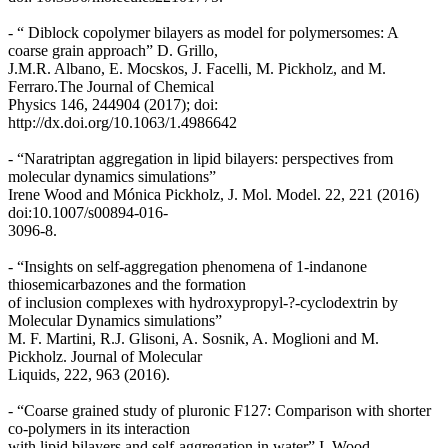
- “ Diblock copolymer bilayers as model for polymersomes: A
coarse grain approach” D. Grillo,
J.M.R. Albano, E. Mocskos, J. Facelli, M. Pickholz, and M.
Ferraro.The Journal of Chemical
Physics 146, 244904 (2017); doi:
http://dx.doi.org/10.1063/1.4986642
- “Naratriptan aggregation in lipid bilayers: perspectives from
molecular dynamics simulations”
Irene Wood and Mónica Pickholz, J. Mol. Model. 22, 221 (2016)
doi:10.1007/s00894-016-
3096-8.
- “Insights on self-aggregation phenomena of 1-indanone
thiosemicarbazones and the formation
of inclusion complexes with hydroxypropyl-?-cyclodextrin by
Molecular Dynamics simulations”
M. F. Martini, R.J. Glisoni, A. Sosnik, A. Moglioni and M.
Pickholz. Journal of Molecular
Liquids, 222, 963 (2016).
- “Coarse grained study of pluronic F127: Comparison with shorter
co-polymers in its interaction
with lipid bilayers and self-aggregation in water” I. Wood,