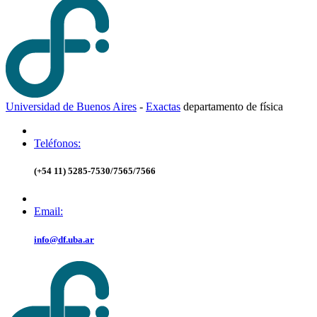
Universidad de Buenos Aires
-
Exactas
d
epartamento de
f
ísica
Teléfonos:
(+54 11) 5285-7530/7565/7566
Email:
info@df.uba.ar