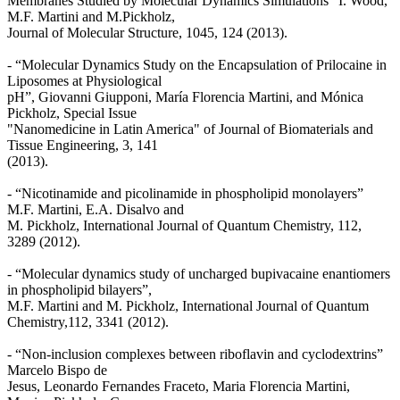
Membranes Studied by Molecular Dynamics Simulations” I. Wood,
M.F. Martini and M.Pickholz,
Journal of Molecular Structure, 1045, 124 (2013).
- “Molecular Dynamics Study on the Encapsulation of Prilocaine in
Liposomes at Physiological
pH”, Giovanni Giupponi, María Florencia Martini, and Mónica
Pickholz, Special Issue
"Nanomedicine in Latin America" of Journal of Biomaterials and
Tissue Engineering, 3, 141
(2013).
- “Nicotinamide and picolinamide in phospholipid monolayers”
M.F. Martini, E.A. Disalvo and
M. Pickholz, International Journal of Quantum Chemistry, 112,
3289 (2012).
- “Molecular dynamics study of uncharged bupivacaine enantiomers
in phospholipid bilayers”,
M.F. Martini and M. Pickholz, International Journal of Quantum
Chemistry,112, 3341 (2012).
- “Non-inclusion complexes between riboflavin and cyclodextrins”
Marcelo Bispo de
Jesus, Leonardo Fernandes Fraceto, Maria Florencia Martini,