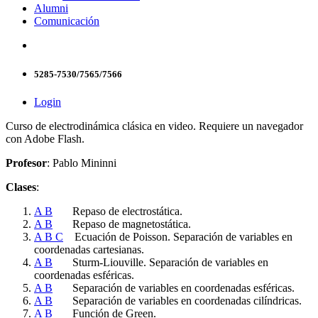
Alumni
Comunicación
5285-7530/7565/7566
Login
Curso de electrodinámica clásica en video. Requiere un navegador
con Adobe Flash.
Profesor
: Pablo Mininni
Clases
:
A
B
Repaso de electrostática.
A
B
Repaso de magnetostática.
A
B
C
Ecuación de Poisson. Separación de variables en
coordenadas cartesianas.
A
B
Sturm-Liouville. Separación de variables en
coordenadas esféricas.
A
B
Separación de variables en coordenadas esféricas.
A
B
Separación de variables en coordenadas cilíndricas.
A
B
Función de Green.