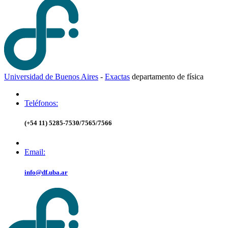
Universidad de Buenos Aires
-
Exactas
d
epartamento de
f
ísica
Teléfonos:
(+54 11) 5285-7530/7565/7566
Email:
info@df.uba.ar