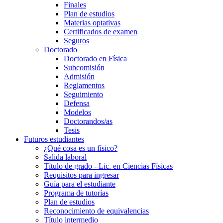
Finales
Plan de estudios
Materias optativas
Certificados de examen
Seguros
Doctorado
Doctorado en Física
Subcomisión
Admisión
Reglamentos
Seguimiento
Defensa
Modelos
Doctorandos/as
Tesis
Futuros estudiantes
¿Qué cosa es un físico?
Salida laboral
Título de grado - Lic. en Ciencias Físicas
Requisitos para ingresar
Guía para el estudiante
Programa de tutorías
Plan de estudios
Reconocimiento de equivalencias
Título intermedio