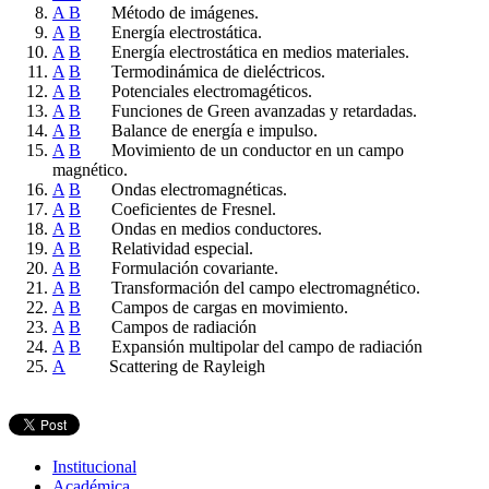
A
B
Método de imágenes.
A
B
Energía electrostática.
A
B
Energía electrostática en medios materiales.
A
B
Termodinámica de dieléctricos.
A
B
Potenciales electromagéticos.
A
B
Funciones de Green avanzadas y retardadas.
A
B
Balance de energía e impulso.
A
B
Movimiento de un conductor en un campo
magnético.
A
B
Ondas electromagnéticas.
A
B
Coeficientes de Fresnel.
A
B
Ondas en medios conductores.
A
B
Relatividad especial.
A
B
Formulación covariante.
A
B
Transformación del campo electromagnético.
A
B
Campos de cargas en movimiento.
A
B
Campos de radiación
A
B
Expansión multipolar del campo de radiación
A
Scattering de Rayleigh
Institucional
Académica