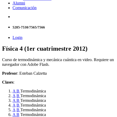
Alumni
Comunicación
5285-7530/7565/7566
Login
Física 4 (1er cuatrimestre 2012)
Curso de termodinámica y mecánica cuántica en video. Requiere un
navegador con Adobe Flash.
Profesor
: Esteban Calzetta
Clases
:
A
B
Termodinámica
A
B
Termodinámica
A
B
Termodinámica
A
B
Termodinámica
A
B
Termodinámica
A
B
Termodinámica