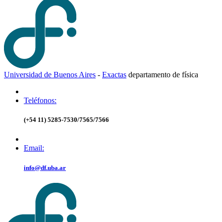
Universidad de Buenos Aires
-
Exactas
d
epartamento de
f
ísica
Teléfonos:
(+54 11) 5285-7530/7565/7566
Email:
info@df.uba.ar