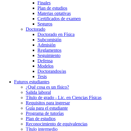
Finales
Plan de estudios
Materias optativas
Certificados de examen
Seguros
Doctorado
Doctorado en Física
Subcomisión
Admisión
Reglamentos
Seguimiento
Defensa
Modelos
Doctorandos/as
Tesis
Futuros estudiantes
¿Qué cosa es un físico?
Salida laboral
Título de grado - Lic. en Ciencias Físicas
Requisitos para ingresar
Guía para el estudiante
Programa de tutorías
Plan de estudios
Reconocimiento de equivalencias
Título intermedio