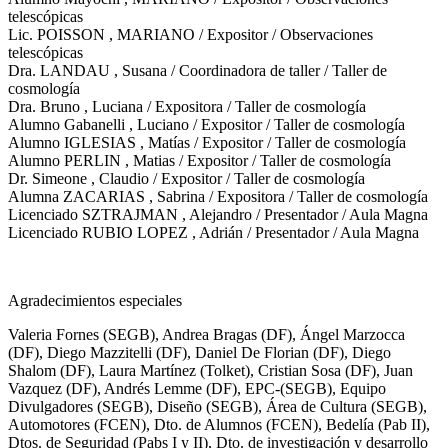
telescópicas
Lic. POISSON , MARIANO / Expositor / Observaciones
telescópicas
Dra. LANDAU , Susana / Coordinadora de taller / Taller de
cosmología
Dra. Bruno , Luciana / Expositora / Taller de cosmología
Alumno Gabanelli , Luciano / Expositor / Taller de cosmología
Alumno IGLESIAS , Matías / Expositor / Taller de cosmología
Alumno PERLIN , Matias / Expositor / Taller de cosmología
Dr. Simeone , Claudio / Expositor / Taller de cosmología
Alumna ZACARIAS , Sabrina / Expositora / Taller de cosmología
Licenciado SZTRAJMAN , Alejandro / Presentador / Aula Magna
Licenciado RUBIO LOPEZ , Adrián / Presentador / Aula Magna
Agradecimientos especiales
Valeria Fornes (SEGB), Andrea Bragas (DF), Ángel Marzocca
(DF), Diego Mazzitelli (DF), Daniel De Florian (DF), Diego
Shalom (DF), Laura Martínez (Tolket), Cristian Sosa (DF), Juan
Vazquez (DF), Andrés Lemme (DF), EPC-(SEGB), Equipo
Divulgadores (SEGB), Diseño (SEGB), Área de Cultura (SEGB),
Automotores (FCEN), Dto. de Alumnos (FCEN), Bedelía (Pab II),
Dtos. de Seguridad (Pabs I y II), Dto. de investigación y desarrollo