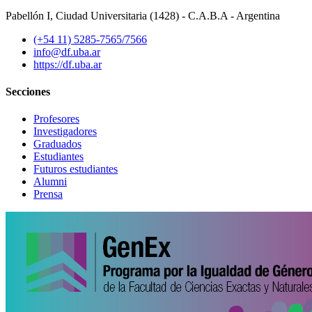
Pabellón I, Ciudad Universitaria (1428) - C.A.B.A - Argentina
(+54 11) 5285-7565/7566
info@df.uba.ar
https://df.uba.ar
Secciones
Profesores
Investigadores
Graduados
Estudiantes
Futuros estudiantes
Alumni
Prensa