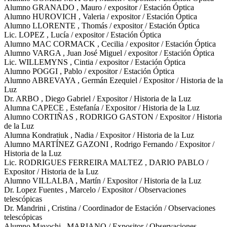
Alumno GRANADO , Mauro / expositor / Estación Óptica
Alumno HUROVICH , Valeria / expositor / Estación Óptica
Alumno LLORENTE , Thomás / expositor / Estación Óptica
Lic. LOPEZ , Lucía / expositor / Estación Óptica
Alumno MAC CORMACK , Cecilia / expositor / Estación Óptica
Alumno VARGA , Juan José Miguel / expositor / Estación Óptica
Lic. WILLEMYNS , Cintia / expositor / Estación Óptica
Alumno POGGI , Pablo / expositor / Estación Óptica
Alumno ABREVAYA , Germán Ezequiel / Expositor / Historia de la
Luz
Dr. ARBO , Diego Gabriel / Expositor / Historia de la Luz
Alumna CAPECE , Estefanía / Expositor / Historia de la Luz
Alumno CORTIÑAS , RODRIGO GASTON / Expositor / Historia
de la Luz
Alumna Kondratiuk , Nadia / Expositor / Historia de la Luz
Alumno MARTÍNEZ GAZONI , Rodrigo Fernando / Expositor /
Historia de la Luz
Lic. RODRIGUES FERREIRA MALTEZ , DARIO PABLO /
Expositor / Historia de la Luz
Alumno VILLALBA , Martín / Expositor / Historia de la Luz
Dr. Lopez Fuentes , Marcelo / Expositor / Observaciones
telescópicas
Dr. Mandrini , Cristina / Coordinador de Estación / Observaciones
telescópicas
Alumno Mayochi , MARIANO / Expositor / Observaciones