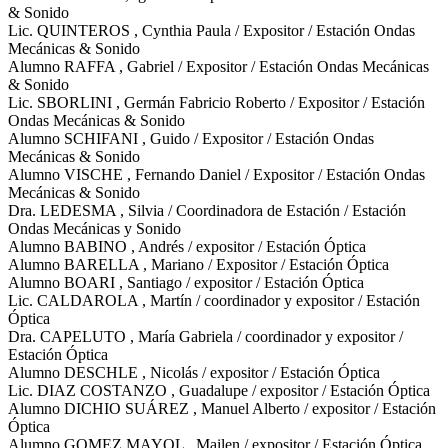
& Sonido
Lic. QUINTEROS , Cynthia Paula / Expositor / Estación Ondas
Mecánicas & Sonido
Alumno RAFFA , Gabriel / Expositor / Estación Ondas Mecánicas
& Sonido
Lic. SBORLINI , Germán Fabricio Roberto / Expositor / Estación
Ondas Mecánicas & Sonido
Alumno SCHIFANI , Guido / Expositor / Estación Ondas
Mecánicas & Sonido
Alumno VISCHE , Fernando Daniel / Expositor / Estación Ondas
Mecánicas & Sonido
Dra. LEDESMA , Silvia / Coordinadora de Estación / Estación
Ondas Mecánicas y Sonido
Alumno BABINO , Andrés / expositor / Estación Óptica
Alumno BARELLA , Mariano / Expositor / Estación Óptica
Alumno BOARI , Santiago / expositor / Estación Óptica
Lic. CALDAROLA , Martín / coordinador y expositor / Estación
Óptica
Dra. CAPELUTO , María Gabriela / coordinador y expositor /
Estación Óptica
Alumno DESCHLE , Nicolás / expositor / Estación Óptica
Lic. DIAZ COSTANZO , Guadalupe / expositor / Estación Óptica
Alumno DICHIO SUÁREZ , Manuel Alberto / expositor / Estación
Óptica
Alumno GOMEZ MAYOL , Mailen / expositor / Estación Óptica