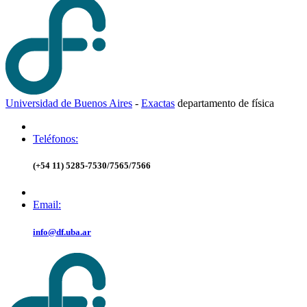
Universidad de Buenos Aires
-
Exactas
d
epartamento de
f
ísica
Teléfonos:
(+54 11) 5285-7530/7565/7566
Email:
info@df.uba.ar