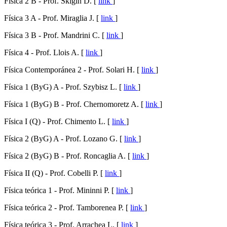
Física 2 B - Prof. Skigin D. [
link
]
Física 3 A - Prof. Miraglia J. [
link
]
Física 3 B - Prof. Mandrini C. [
link
]
Física 4 - Prof. Llois A. [
link
]
Física Contemporánea 2 - Prof. Solari H. [
link
]
Física 1 (ByG) A - Prof. Szybisz L. [
link
]
Física 1 (ByG) B - Prof. Chernomoretz A. [
link
]
Física I (Q) - Prof. Chimento L. [
link
]
Física 2 (ByG) A - Prof. Lozano G. [
link
]
Física 2 (ByG) B - Prof. Roncaglia A. [
link
]
Física II (Q) - Prof. Cobelli P. [
link
]
Física teórica 1 - Prof. Mininni P. [
link
]
Física teórica 2 - Prof. Tamborenea P. [
link
]
Física teórica 3 - Prof. Arrachea L. [
link
]