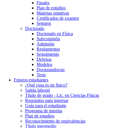
Finales
Plan de estudios
Materias optativas
Certificados de examen
Seguros
Doctorado
Doctorado en Física
Subcomisión
Admisión
Reglamentos
Seguimiento
Defensa
Modelos
Doctorandos/as
Tesis
Futuros estudiantes
¿Qué cosa es un físico?
Salida laboral
Título de grado - Lic. en Ciencias Físicas
Requisitos para ingresar
Guía para el estudiante
Programa de tutorías
Plan de estudios
Reconocimiento de equivalencias
Título intermedio