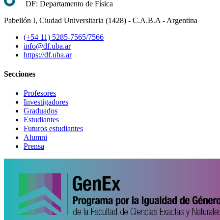
DF: Departamento de Física
Pabellón I, Ciudad Universitaria (1428) - C.A.B.A - Argentina
(+54 11) 5285-7565/7566
info@df.uba.ar
https://df.uba.ar
Secciones
Profesores
Investigadores
Graduados
Estudiantes
Futuros estudiantes
Alumni
Prensa