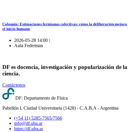
Coloquio: Estimaciones fermianas colectivas: cómo la deliberación mejora
el juicio humano
2026-05-28 14:00 |
Aula Federman
DF es docencia, investigación y popularización de la
ciencia.
Contáctenos
DF: Departamento de Física
Pabellón I, Ciudad Universitaria (1428) - C.A.B.A - Argentina
(+54 11) 5285-7565/7566
info@df.uba.ar
https://df.uba.ar