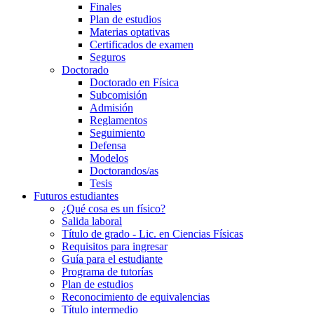
Finales
Plan de estudios
Materias optativas
Certificados de examen
Seguros
Doctorado
Doctorado en Física
Subcomisión
Admisión
Reglamentos
Seguimiento
Defensa
Modelos
Doctorandos/as
Tesis
Futuros estudiantes
¿Qué cosa es un físico?
Salida laboral
Título de grado - Lic. en Ciencias Físicas
Requisitos para ingresar
Guía para el estudiante
Programa de tutorías
Plan de estudios
Reconocimiento de equivalencias
Título intermedio