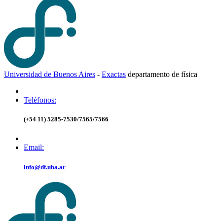
Universidad de Buenos Aires
-
Exactas
d
epartamento de
f
ísica
Teléfonos:
(+54 11) 5285-7530/7565/7566
Email:
info@df.uba.ar