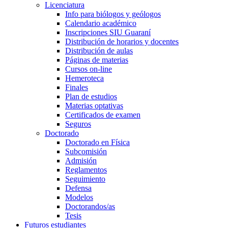
Licenciatura
Info para biólogos y geólogos
Calendario académico
Inscripciones SIU Guaraní
Distribución de horarios y docentes
Distribución de aulas
Páginas de materias
Cursos on-line
Hemeroteca
Finales
Plan de estudios
Materias optativas
Certificados de examen
Seguros
Doctorado
Doctorado en Física
Subcomisión
Admisión
Reglamentos
Seguimiento
Defensa
Modelos
Doctorandos/as
Tesis
Futuros estudiantes