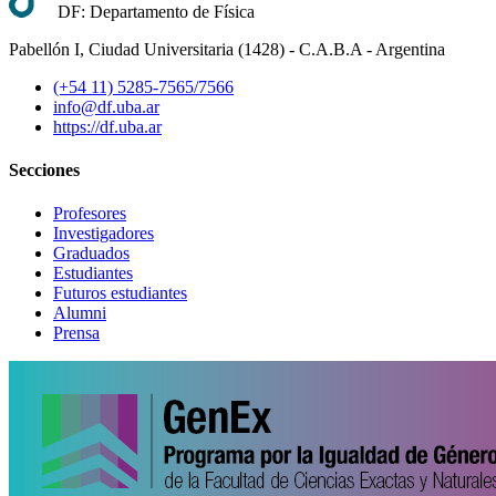
DF: Departamento de Física
Pabellón I, Ciudad Universitaria (1428) - C.A.B.A - Argentina
(+54 11) 5285-7565/7566
info@df.uba.ar
https://df.uba.ar
Secciones
Profesores
Investigadores
Graduados
Estudiantes
Futuros estudiantes
Alumni
Prensa