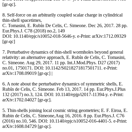
[gr-qc].
8. Self-force on an arbitrarily coupled scalar charge in cylindrical
thin-shell spacetimes,
C. Tomasini, E. Rubín De Celis, C. Simeone. Dec 26, 2017. 28 pp.
Eur.Phys.J. C78 (2018) no.2, 149
DOI: 10.1140/epjc/s10052-018-5646-y. e-Print: arXiv:1712.09329
[gr-qc]
7. Perturbative dynamics of thin-shell wormholes beyond general
relativity: an alternative approach, E. Rubín de Celis, C. Tomasini,
C. Simeone. Aug 29, 2017. 11 pp. Int.J.Mod.Phys. D27 (2017)
no.01, 1750171. DOI: 10.1142/S0218271817501711. e-Print:
arXiv:1708.09019 [gr-qc] |
6. A note about the perturbative dynamics of symmetric shells, E.
Rubín de Celis, C. Simeone. Feb 13, 2017. 14 pp. Eur.Phys.J.Plus
132 (2017) no.3, 124. DOI: 10.1140/epjp/i2017-11394-y. e-Print:
arXiv:1702.04027 [gr-qc].
5. Thin-shells joining local cosmic string geometries; E. F. Eiroa, E.
Rubin de Celis, C. Simeone,Aug 16, 2016. 8 pp. Eur.Phys.J. C76
(2016) no.10, 546. DOI: 10.1140/epjc/s10052-016-4401-5. e-Print:
arXiv:1608.04729 [gr-qc].