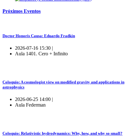
Próximos
Eventos
Doctor Honoris Causa: Eduardo Fradkin
2026-07-16 15:30 |
Aula 1401. Cero + Infinito
Coloquio: A cosmologist view on modified gravity and applications in
astrophysics
2026-06-25 14:00 |
Aula Federman
Coloquio: Relativistic hydrodynamics: Why, how, and why so small?