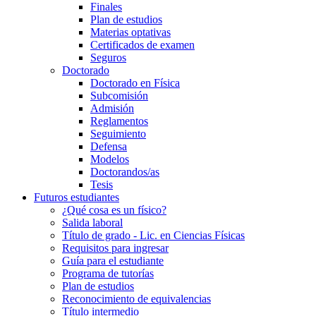
Finales
Plan de estudios
Materias optativas
Certificados de examen
Seguros
Doctorado
Doctorado en Física
Subcomisión
Admisión
Reglamentos
Seguimiento
Defensa
Modelos
Doctorandos/as
Tesis
Futuros estudiantes
¿Qué cosa es un físico?
Salida laboral
Título de grado - Lic. en Ciencias Físicas
Requisitos para ingresar
Guía para el estudiante
Programa de tutorías
Plan de estudios
Reconocimiento de equivalencias
Título intermedio