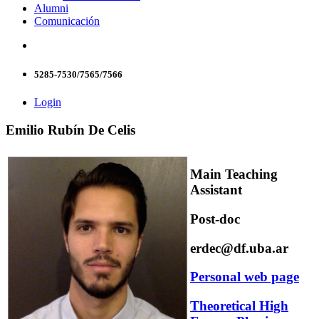
Alumni
Comunicación
5285-7530/7565/7566
Login
Emilio Rubín De Celis
Main Teaching
Assistant
Post-doc
erdec@df.uba.ar
Personal web page
Theoretical High