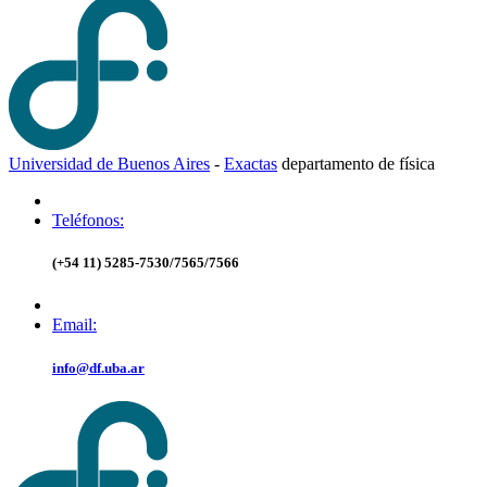
Universidad de Buenos Aires
-
Exactas
d
epartamento de
f
ísica
Teléfonos:
(+54 11) 5285-7530/7565/7566
Email:
info@df.uba.ar