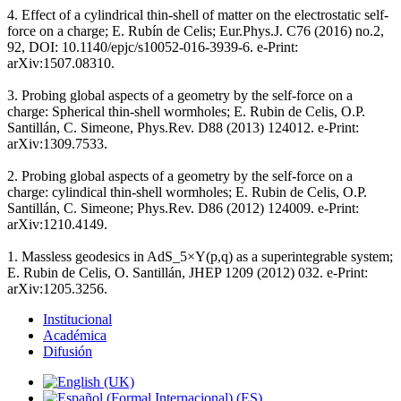
4. Effect of a cylindrical thin-shell of matter on the electrostatic self-
force on a charge; E. Rubín de Celis; Eur.Phys.J. C76 (2016) no.2,
92, DOI: 10.1140/epjc/s10052-016-3939-6. e-Print:
arXiv:1507.08310.
3. Probing global aspects of a geometry by the self-force on a
charge: Spherical thin-shell wormholes; E. Rubin de Celis, O.P.
Santillán, C. Simeone, Phys.Rev. D88 (2013) 124012. e-Print:
arXiv:1309.7533.
2. Probing global aspects of a geometry by the self-force on a
charge: cylindical thin-shell wormholes; E. Rubin de Celis, O.P.
Santillán, C. Simeone; Phys.Rev. D86 (2012) 124009. e-Print:
arXiv:1210.4149.
1. Massless geodesics in AdS_5×Y(p,q) as a superintegrable system;
E. Rubin de Celis, O. Santillán, JHEP 1209 (2012) 032. e-Print:
arXiv:1205.3256.
Institucional
Académica
Difusión