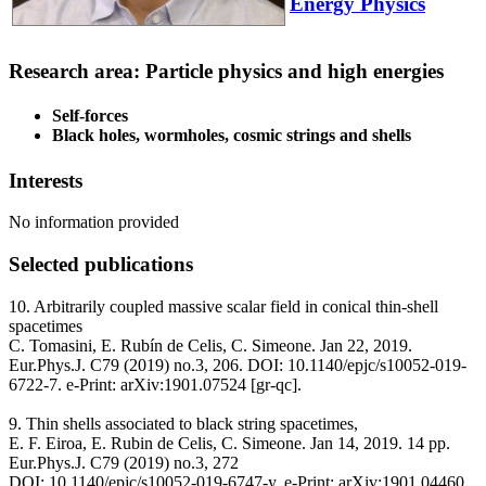
Energy Physics
Research area: Particle physics and high energies
Self-forces
Black holes, wormholes, cosmic strings and shells
Interests
No information provided
Selected publications
10. Arbitrarily coupled massive scalar field in conical thin-shell
spacetimes
C. Tomasini, E. Rubín de Celis, C. Simeone. Jan 22, 2019.
Eur.Phys.J. C79 (2019) no.3, 206. DOI: 10.1140/epjc/s10052-019-
6722-7. e-Print: arXiv:1901.07524 [gr-qc].
9. Thin shells associated to black string spacetimes,
E. F. Eiroa, E. Rubin de Celis, C. Simeone. Jan 14, 2019. 14 pp.
Eur.Phys.J. C79 (2019) no.3, 272
DOI: 10.1140/epjc/s10052-019-6747-y. e-Print: arXiv:1901.04460