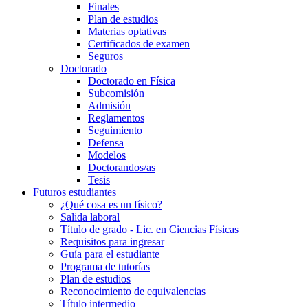
Finales
Plan de estudios
Materias optativas
Certificados de examen
Seguros
Doctorado
Doctorado en Física
Subcomisión
Admisión
Reglamentos
Seguimiento
Defensa
Modelos
Doctorandos/as
Tesis
Futuros estudiantes
¿Qué cosa es un físico?
Salida laboral
Título de grado - Lic. en Ciencias Físicas
Requisitos para ingresar
Guía para el estudiante
Programa de tutorías
Plan de estudios
Reconocimiento de equivalencias
Título intermedio