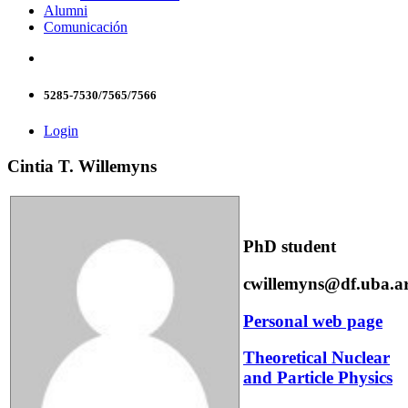
Alumni
Comunicación
5285-7530/7565/7566
Login
Cintia T. Willemyns
PhD student
cwillemyns@df.uba.a
Personal web page
Theoretical Nuclear
and Particle Physics