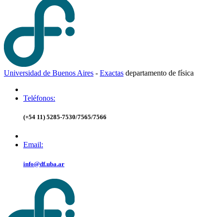
Universidad de Buenos Aires
-
Exactas
d
epartamento de
f
ísica
Teléfonos:
(+54 11) 5285-7530/7565/7566
Email:
info@df.uba.ar