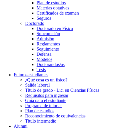
Plan de estudios
Materias optativas
Certificados de examen
Seguros
Doctorado
Doctorado en Física
Subcomisión
Admisión
Reglamentos
Seguimiento
Defensa
Modelos
Doctorandos/as
Tesis
Futuros estudiantes
¿Qué cosa es un físico?
Salida laboral
Título de grado - Lic. en Ciencias Físicas
Requisitos para ingresar
Guía para el estudiante
Programa de tutorías
Plan de estudios
Reconocimiento de equivalencias
Título intermedio
Alumni