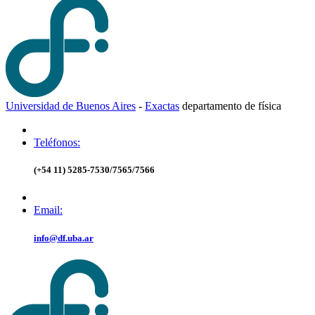
Universidad de Buenos Aires
-
Exactas
d
epartamento de
f
ísica
Teléfonos:
(+54 11) 5285-7530/7565/7566
Email:
info@df.uba.ar