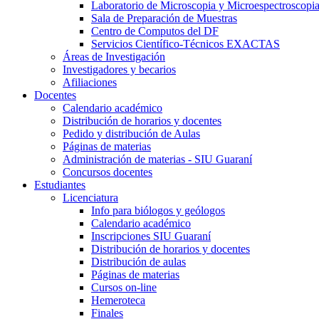
Laboratorio de Microscopia y Microespectroscopi
Sala de Preparación de Muestras
Centro de Computos del DF
Servicios Científico-Técnicos EXACTAS
Áreas de Investigación
Investigadores y becarios
Afiliaciones
Docentes
Calendario académico
Distribución de horarios y docentes
Pedido y distribución de Aulas
Páginas de materias
Administración de materias - SIU Guaraní
Concursos docentes
Estudiantes
Licenciatura
Info para biólogos y geólogos
Calendario académico
Inscripciones SIU Guaraní
Distribución de horarios y docentes
Distribución de aulas
Páginas de materias
Cursos on-line
Hemeroteca
Finales