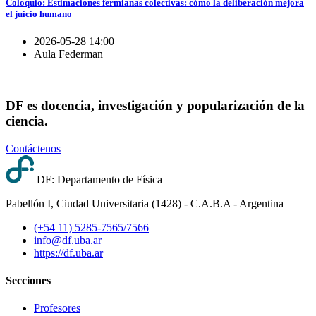
Coloquio: Estimaciones fermianas colectivas: cómo la deliberación mejora
el juicio humano
2026-05-28 14:00 |
Aula Federman
DF es docencia, investigación y popularización de la
ciencia.
Contáctenos
DF: Departamento de Física
Pabellón I, Ciudad Universitaria (1428) - C.A.B.A - Argentina
(+54 11) 5285-7565/7566
info@df.uba.ar
https://df.uba.ar
Secciones
Profesores