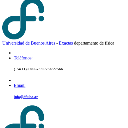
Universidad de Buenos Aires
-
Exactas
d
epartamento de
f
ísica
Teléfonos:
(+54 11) 5285-7530/7565/7566
Email:
info@df.uba.ar