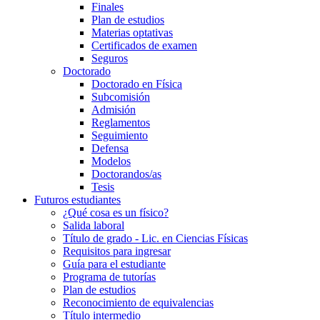
Finales
Plan de estudios
Materias optativas
Certificados de examen
Seguros
Doctorado
Doctorado en Física
Subcomisión
Admisión
Reglamentos
Seguimiento
Defensa
Modelos
Doctorandos/as
Tesis
Futuros estudiantes
¿Qué cosa es un físico?
Salida laboral
Título de grado - Lic. en Ciencias Físicas
Requisitos para ingresar
Guía para el estudiante
Programa de tutorías
Plan de estudios
Reconocimiento de equivalencias
Título intermedio