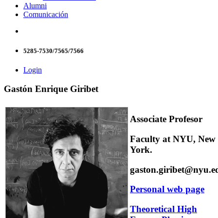
Alumni
Comunicación
5285-7530/7565/7566
Login
Gastón Enrique Giribet
Associate Profesor
Faculty at NYU, New
York.
gaston.giribet@nyu.e
Personal web page
Theoretical High