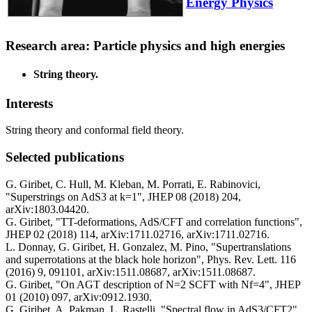
Energy Physics
Research area: Particle physics and high energies
String theory.
Interests
String theory and conformal field theory.
Selected publications
G. Giribet, C. Hull, M. Kleban, M. Porrati, E. Rabinovici,
"Superstrings on AdS3 at k=1", JHEP 08 (2018) 204,
arXiv:1803.04420.
G. Giribet, "TT-deformations, AdS/CFT and correlation functions",
JHEP 02 (2018) 114, arXiv:1711.02716, arXiv:1711.02716.
L. Donnay, G. Giribet, H. Gonzalez, M. Pino, "Supertranslations
and superrotations at the black hole horizon", Phys. Rev. Lett. 116
(2016) 9, 091101, arXiv:1511.08687, arXiv:1511.08687.
G. Giribet, "On AGT description of N=2 SCFT with Nf=4", JHEP
01 (2010) 097, arXiv:0912.1930.
G. Giribet, A. Pakman, L. Rastelli, "Spectral flow in AdS3/CFT2",