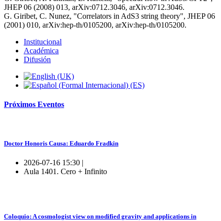
JHEP 06 (2008) 013, arXiv:0712.3046, arXiv:0712.3046.
G. Giribet, C. Nunez, "Correlators in AdS3 string theory", JHEP 06
(2001) 010, arXiv:hep-th/0105200, arXiv:hep-th/0105200.
Institucional
Académica
Difusión
Próximos
Eventos
Doctor Honoris Causa: Eduardo Fradkin
2026-07-16 15:30 |
Aula 1401. Cero + Infinito
Coloquio: A cosmologist view on modified gravity and applications in