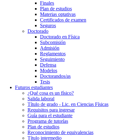
Finales
Plan de estudios
Materias optativas
Certificados de examen
Seguros
Doctorado
Doctorado en Física
Subcomisión
Admisión
Reglamentos
Seguimiento
Defensa
Modelos
Doctorandos/as
Tesis
Futuros estudiantes
¿Qué cosa es un físico?
Salida laboral
Título de grado - Lic. en Ciencias Físicas
Requisitos para ingresar
Guía para el estudiante
Programa de tutorías
Plan de estudios
Reconocimiento de equivalencias
Título intermedio