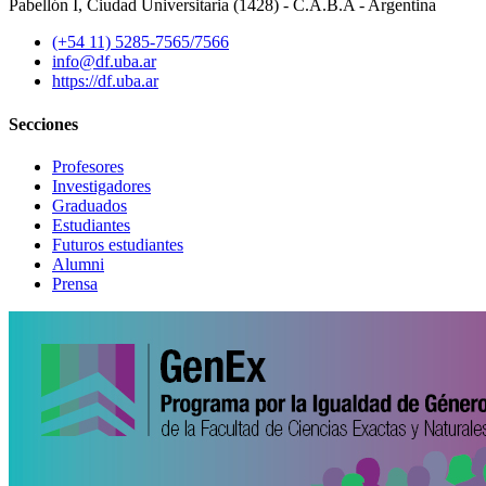
Pabellón I, Ciudad Universitaria (1428) - C.A.B.A - Argentina
(+54 11) 5285-7565/7566
info@df.uba.ar
https://df.uba.ar
Secciones
Profesores
Investigadores
Graduados
Estudiantes
Futuros estudiantes
Alumni
Prensa