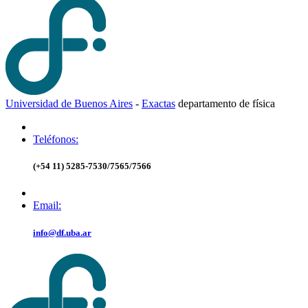
Universidad de Buenos Aires
-
Exactas
d
epartamento de
f
ísica
Teléfonos:
(+54 11) 5285-7530/7565/7566
Email:
info@df.uba.ar