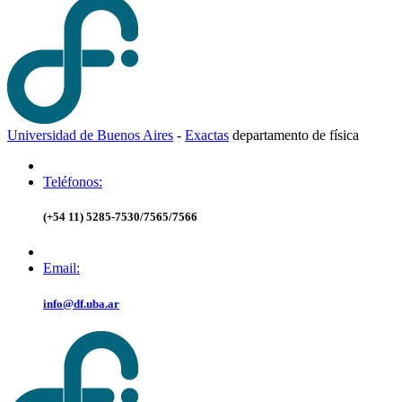
Universidad de Buenos Aires
-
Exactas
d
epartamento de
f
ísica
Teléfonos:
(+54 11) 5285-7530/7565/7566
Email:
info@df.uba.ar