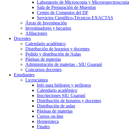
Laboratorio de Microscopia y Microespectroscopi
Sala de Preparación de Muestras
Centro de Computos del DF
Servicios Científico-Técnicos EXACTAS
Áreas de Investigación
Investigadores y becarios
Afiliaciones
Docentes
Calendario académico
Distribución de horarios y docentes
Pedido y distribución de Aulas
Páginas de materias
Administración de materias - SIU Guaraní
Concursos docentes
Estudiantes
Licenciatura
Info para biólogos y geólogos
Calendario académico
Inscripciones SIU Guaraní
Distribución de horarios y docentes
Distribución de aulas
Páginas de materias
Cursos on-line
Hemeroteca
Finales