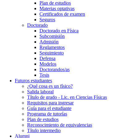
Plan de estudios
Materias optativas
Certificados de examen
Seguros
Doctorado
Doctorado en Física
Subcomisión
Admisión
Reglamentos
Seguimiento
Defensa
Modelos
Doctorandos/as
Tesis
Futuros estudiantes
¿Qué cosa es un físico?
Salida laboral
Título de grado - Lic. en Ciencias Físicas
Requisitos para ingresar
Guía para el estudiante
Programa de tutorías
Plan de estudios
Reconocimiento de equivalencias
Título intermedio
Alumni