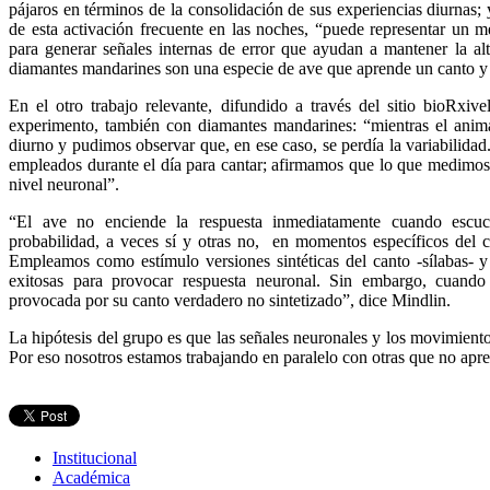
pájaros en términos de la consolidación de sus experiencias diurnas
de esta activación frecuente en las noches, “puede representar un m
para generar señales internas de error que ayudan a mantener la alt
diamantes mandarines son una especie de ave que aprende un canto y l
En el otro trabajo relevante, difundido a través del sitio bioRxiv
experimento, también con diamantes mandarines: “mientras el anim
diurno y pudimos observar que, en ese caso, se perdía la variabilida
empleados durante el día para cantar; afirmamos que lo que medimos 
nivel neuronal”.
“El ave no enciende la respuesta inmediatamente cuando escuc
probabilidad, a veces sí y otras no, en momentos específicos del c
Empleamos como estímulo versiones sintéticas del canto -sílabas- 
exitosas para provocar respuesta neuronal. Sin embargo, cuando 
provocada por su canto verdadero no sintetizado”, dice Mindlin.
La hipótesis del grupo es que las señales neuronales y los movimient
Por eso nosotros estamos trabajando en paralelo con otras que no apr
Institucional
Académica