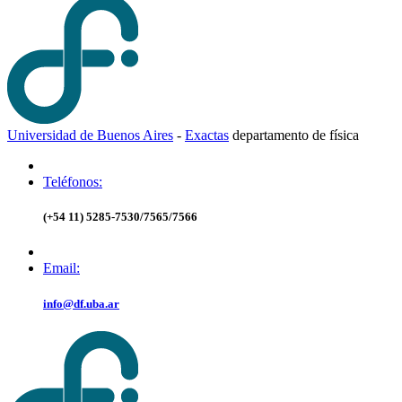
Universidad de Buenos Aires
-
Exactas
d
epartamento de
f
ísica
Teléfonos:
(+54 11) 5285-7530/7565/7566
Email:
info@df.uba.ar