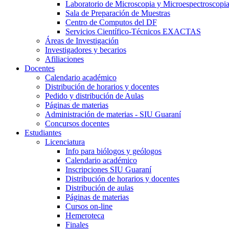
Laboratorio de Microscopia y Microespectroscopi
Sala de Preparación de Muestras
Centro de Computos del DF
Servicios Científico-Técnicos EXACTAS
Áreas de Investigación
Investigadores y becarios
Afiliaciones
Docentes
Calendario académico
Distribución de horarios y docentes
Pedido y distribución de Aulas
Páginas de materias
Administración de materias - SIU Guaraní
Concursos docentes
Estudiantes
Licenciatura
Info para biólogos y geólogos
Calendario académico
Inscripciones SIU Guaraní
Distribución de horarios y docentes
Distribución de aulas
Páginas de materias
Cursos on-line
Hemeroteca
Finales