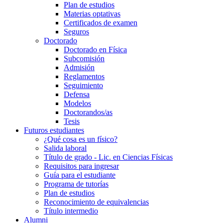
Plan de estudios
Materias optativas
Certificados de examen
Seguros
Doctorado
Doctorado en Física
Subcomisión
Admisión
Reglamentos
Seguimiento
Defensa
Modelos
Doctorandos/as
Tesis
Futuros estudiantes
¿Qué cosa es un físico?
Salida laboral
Título de grado - Lic. en Ciencias Físicas
Requisitos para ingresar
Guía para el estudiante
Programa de tutorías
Plan de estudios
Reconocimiento de equivalencias
Título intermedio
Alumni