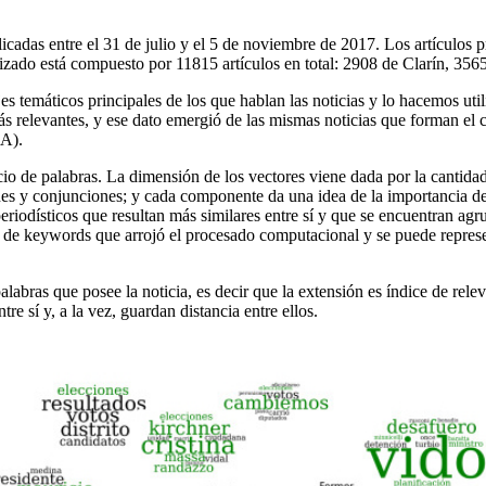
cadas entre el 31 de julio y el 5 de noviembre de 2017. Los artículos pr
lizado está compuesto por 11815 artículos en total: 2908 de Clarín, 35
jes temáticos principales de los que hablan las noticias y lo hacemos ut
s relevantes, y ese dato emergió de las mismas noticias que forman el c
BA).
io de palabras. La dimensión de los vectores viene dada por la cantidad 
es y conjunciones; y cada componente da una idea de la importancia de 
periodísticos que resultan más similares entre sí y que se encuentran ag
 de keywords que arrojó el procesado computacional y se puede represen
labras que posee la noticia, es decir que la extensión es índice de rele
e sí y, a la vez, guardan distancia entre ellos.