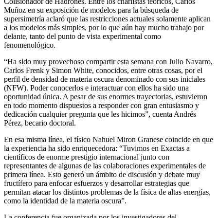
Colisionador de Hadrones. Entre los charlistas teóricos, Carlos
Muñoz en su exposición de modelos para la búsqueda de
supersimetría aclaró que las restricciones actuales solamente aplican
a los modelos más simples, por lo que aún hay mucho trabajo por
delante, tanto del punto de vista experimental como
fenomenológico.
“Ha sido muy provechoso compartir esta semana con Julio Navarro,
Carlos Frenk y Simon White, conocidos, entre otras cosas, por el
perfil de densidad de materia oscura denominado con sus iniciales
(NFW). Poder conocerlos e interactuar con ellos ha sido una
oportunidad única. A pesar de sus enormes trayectorias, estuvieron
en todo momento dispuestos a responder con gran entusiasmo y
dedicación cualquier pregunta que les hicimos”, cuenta Andrés
Pérez, becario doctoral.
En esa misma línea, el físico Nahuel Miron Granese coincide en que
la experiencia ha sido enriquecedora: “Tuvimos en Exactas a
científicos de enorme prestigio internacional junto con
representantes de algunas de las colaboraciones experimentales de
primera línea. Esto generó un ámbito de discusión y debate muy
fructífero para enfocar esfuerzos y desarrollar estrategias que
permitan atacar los distintos problemas de la física de altas energías,
como la identidad de la materia oscura”.
La conferencia fue organizada por los investigadores del