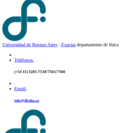
Universidad de Buenos Aires
-
Exactas
d
epartamento de
f
ísica
Teléfonos:
(+54 11) 5285-7530/7565/7566
Email:
info@df.uba.ar