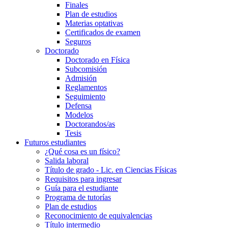
Finales
Plan de estudios
Materias optativas
Certificados de examen
Seguros
Doctorado
Doctorado en Física
Subcomisión
Admisión
Reglamentos
Seguimiento
Defensa
Modelos
Doctorandos/as
Tesis
Futuros estudiantes
¿Qué cosa es un físico?
Salida laboral
Título de grado - Lic. en Ciencias Físicas
Requisitos para ingresar
Guía para el estudiante
Programa de tutorías
Plan de estudios
Reconocimiento de equivalencias
Título intermedio