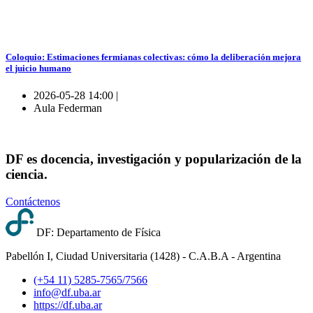
Coloquio: Estimaciones fermianas colectivas: cómo la deliberación mejora
el juicio humano
2026-05-28 14:00 |
Aula Federman
DF es docencia, investigación y popularización de la
ciencia.
Contáctenos
DF: Departamento de Física
Pabellón I, Ciudad Universitaria (1428) - C.A.B.A - Argentina
(+54 11) 5285-7565/7566
info@df.uba.ar
https://df.uba.ar