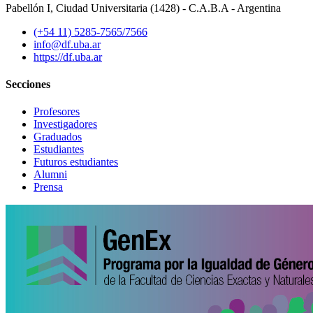
Pabellón I, Ciudad Universitaria (1428) - C.A.B.A - Argentina
(+54 11) 5285-7565/7566
info@df.uba.ar
https://df.uba.ar
Secciones
Profesores
Investigadores
Graduados
Estudiantes
Futuros estudiantes
Alumni
Prensa