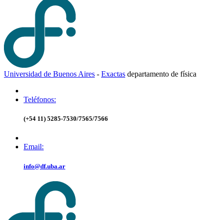
Universidad de Buenos Aires
-
Exactas
d
epartamento de
f
ísica
Teléfonos:
(+54 11) 5285-7530/7565/7566
Email:
info@df.uba.ar