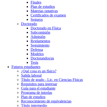
Finales
Plan de estudios
Materias optativas
Certificados de examen
Seguros
Doctorado
Doctorado en Física
Subcomisión
Admisión
Reglamentos
Seguimiento
Defensa
Modelos
Doctorandos/as
Tesis
Futuros estudiantes
¿Qué cosa es un físico?
Salida laboral
Título de grado - Lic. en Ciencias Físicas
Requisitos para ingresar
Guía para el estudiante
Programa de tutorías
Plan de estudios
Reconocimiento de equivalencias
Título intermedio