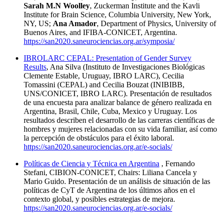
Sarah M.N Woolley
, Zuckerman Institute and the Kavli
Institute for Brain Science, Columbia University, New York,
NY, US;
Ana Amador
, Department of Physics, University of
Buenos Aires, and IFIBA-CONICET, Argentina.
https://san2020.saneurociencias.org.ar/symposia/
IBROLARC CEPAL: Presentation of Gender Survey
Results
, Ana Silva (Instituto de Investigaciones Biológicas
Clemente Estable, Uruguay, IBRO LARC), Cecilia
Tomassini (CEPAL) and Cecilia Bouzat (INIBIBB,
UNS/CONICET, IBRO LARC). Presentación de resultados
de una encuesta para analizar balance de género realizada en
Argentina, Brasil, Chile, Cuba, Mexico y Uruguay. Los
resultados describen el desarrollo de las carreras científicas de
hombres y mujeres relacionadas con su vida familiar, así como
la percepción de obstáculos para el éxito laboral.
https://san2020.saneurociencias.org.ar/e-socials/
Políticas de Ciencia y Técnica en Argentina
, Fernando
Stefani, CIBION-CONICET, Chairs: Liliana Cancela y
Mario Guido. Presentación de un análisis de situación de las
políticas de CyT de Argentina de los últimos años en el
contexto global, y posibles estrategias de mejora.
https://san2020.saneurociencias.org.ar/e-socials/