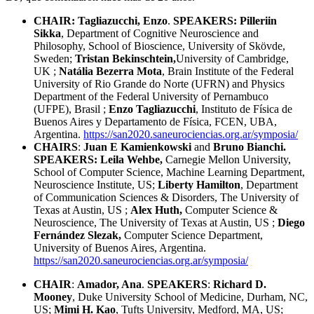
CHAIR:
Tagliazucchi, Enzo
.
SPEAKERS
:
Pilleriin
Sikka
, Department of Cognitive Neuroscience and
Philosophy, School of Bioscience, University of Skövde,
Sweden;
Tristan Bekinschtein,
University of Cambridge,
UK ;
Natália Bezerra Mota
, Brain Institute of the Federal
University of Rio Grande do Norte (UFRN) and Physics
Department of the Federal University of Pernambuco
(UFPE), Brasil ;
Enzo Tagliazucchi
, Instituto de Física de
Buenos Aires y Departamento de Física, FCEN, UBA,
Argentina.
https://san2020.saneurociencias.org.ar/symposia/
CHAIRS
:
Juan E Kamienkowski
and
Bruno Bianchi.
SPEAKERS: Leila Wehbe,
Carnegie Mellon University,
School of Computer Science, Machine Learning Department,
Neuroscience Institute, US;
Liberty Hamilton
, Department
of Communication Sciences & Disorders, The University of
Texas at Austin, US ;
Alex Huth,
Computer Science &
Neuroscience, The University of Texas at Austin, US ;
Diego
Fernández Slezak,
Computer Science Department,
University of Buenos Aires, Argentina.
https://san2020.saneurociencias.org.ar/symposia/
CHAIR
:
Amador, Ana
.
SPEAKERS
:
Richard D.
Mooney
, Duke University School of Medicine, Durham, NC,
US;
Mimi H. Kao
, Tufts University, Medford, MA, US;