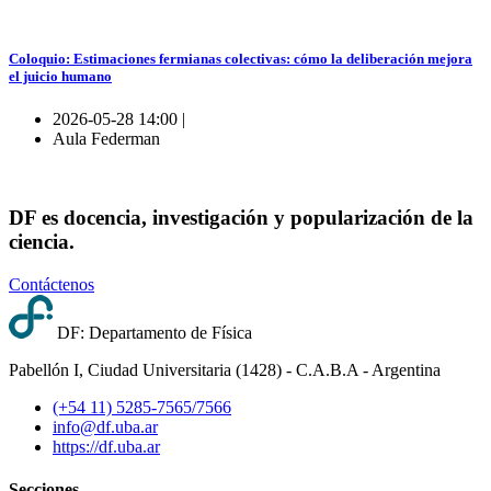
Coloquio: Estimaciones fermianas colectivas: cómo la deliberación mejora
el juicio humano
2026-05-28 14:00 |
Aula Federman
DF es docencia, investigación y popularización de la
ciencia.
Contáctenos
DF: Departamento de Física
Pabellón I, Ciudad Universitaria (1428) - C.A.B.A - Argentina
(+54 11) 5285-7565/7566
info@df.uba.ar
https://df.uba.ar
Secciones