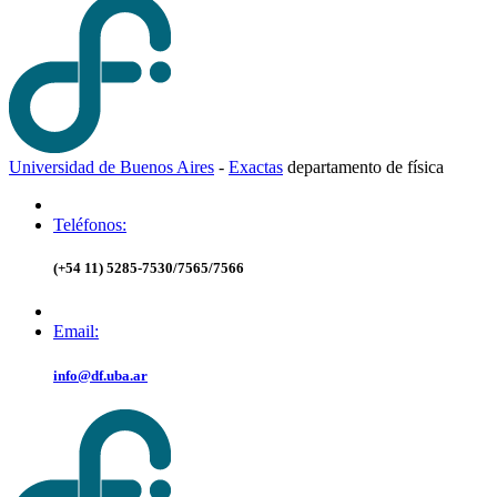
Universidad de Buenos Aires
-
Exactas
d
epartamento de
f
ísica
Teléfonos:
(+54 11) 5285-7530/7565/7566
Email:
info@df.uba.ar