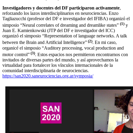
Investigadores y docentes del DF participaron activamente
,
reforzando los lazos interdisciplinarios en neurociencias. Enzo
Tagliazucchi (profesor del DF e investigador del IFIBA) organizó el
(1)
simposio “Neural correlates of dreaming and dreamlike states”
y
Juan E. Kamienkowski (JTP del DF e investigador del ICC)
organizó el simposio “Representation of language networks. A talk
(2)
between the Brain and Artificial Intelligence”
. En mi caso,
organicé el simposio “Auditory processing, vocal production and
(3)
motor control”
. Estos espacios nos permitieron encontrarnos con
invitados de diversas partes del mundo, y así aprovechamos la
virtualidad para fortalecer los vínculos internacionales de la
comunidad interdisciplinaria de neurociencias.
https://san2020.saneurociencias.org.ar/symposia/