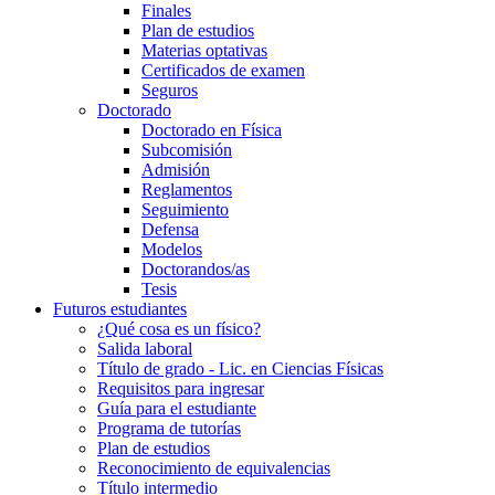
Finales
Plan de estudios
Materias optativas
Certificados de examen
Seguros
Doctorado
Doctorado en Física
Subcomisión
Admisión
Reglamentos
Seguimiento
Defensa
Modelos
Doctorandos/as
Tesis
Futuros estudiantes
¿Qué cosa es un físico?
Salida laboral
Título de grado - Lic. en Ciencias Físicas
Requisitos para ingresar
Guía para el estudiante
Programa de tutorías
Plan de estudios
Reconocimiento de equivalencias
Título intermedio