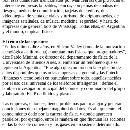
Son esas cualidades mencionadas por Manuela las que provocan el
interés de empresas bursátiles, bancos, compañías de análisis de
riesgos, medios de comunicación, tarjetas de créditos, de
videojuegos, de venta de viajes y turismo, de criptomonedas, de
imágenes satelitales, de música, medicina, seguridad, y hasta de
empresas que generan bots de Whatsapp. Todas ellas, en Argentina
y el mundo, emplean físicos.
El reino de las opciones
“En los últimos diez años, en Silicon Valley (cuna de la innovación
tecnológica californiana) contratan más físicos que programadores”,
dice Pablo Mininni, ex director del departamento de física de la
Universidad de Buenos Aires, al enmarcar un fenómeno que se
repite en la Argentina. “Fue algo que cambió con la explosión de
datos disponibles que usan las empresas en general y las fintech
(finanzas y tecnología) en particular; sobre todo, aquellas nacidas
por el uso casi universal de los teléfonos inteligentes”, define el
también investigador principal del Conicet y coordinador del grupo
y laboratorio FLIP de fluidos y plasmas.
Las empresas, entonces, tienen problemas para manejar y generar
conclusiones de semejante magnitud de datos. Es ahí que entra el
conocimiento dado por la carrera de física y donde aparecen
paralelos, por ejemplo, entre la manera en que fluctúan las acciones
en las bolsas de comercio y los gases en un sistema determinado.