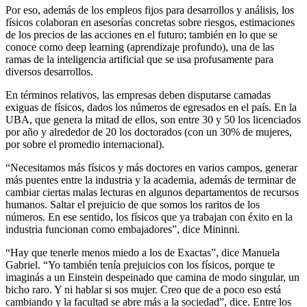
Por eso, además de los empleos fijos para desarrollos y análisis, los
físicos colaboran en asesorías concretas sobre riesgos, estimaciones
de los precios de las acciones en el futuro; también en lo que se
conoce como deep learning (aprendizaje profundo), una de las
ramas de la inteligencia artificial que se usa profusamente para
diversos desarrollos.
En términos relativos, las empresas deben disputarse camadas
exiguas de físicos, dados los números de egresados en el país. En la
UBA, que genera la mitad de ellos, son entre 30 y 50 los licenciados
por año y alrededor de 20 los doctorados (con un 30% de mujeres,
por sobre el promedio internacional).
“Necesitamos más físicos y más doctores en varios campos, generar
más puentes entre la industria y la academia, además de terminar de
cambiar ciertas malas lecturas en algunos departamentos de recursos
humanos. Saltar el prejuicio de que somos los raritos de los
números. En ese sentido, los físicos que ya trabajan con éxito en la
industria funcionan como embajadores”, dice Mininni.
“Hay que tenerle menos miedo a los de Exactas”, dice Manuela
Gabriel. “Yo también tenía prejuicios con los físicos, porque te
imaginás a un Einstein despeinado que camina de modo singular, un
bicho raro. Y ni hablar si sos mujer. Creo que de a poco eso está
cambiando y la facultad se abre más a la sociedad”, dice. Entre los