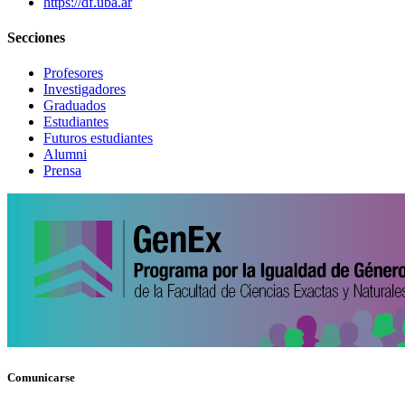
https://df.uba.ar
Secciones
Profesores
Investigadores
Graduados
Estudiantes
Futuros estudiantes
Alumni
Prensa
Comunicarse