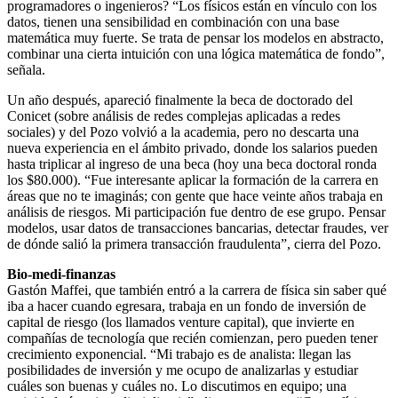
programadores o ingenieros? “Los físicos están en vínculo con los
datos, tienen una sensibilidad en combinación con una base
matemática muy fuerte. Se trata de pensar los modelos en abstracto,
combinar una cierta intuición con una lógica matemática de fondo”,
señala.
Un año después, apareció finalmente la beca de doctorado del
Conicet (sobre análisis de redes complejas aplicadas a redes
sociales) y del Pozo volvió a la academia, pero no descarta una
nueva experiencia en el ámbito privado, donde los salarios pueden
hasta triplicar al ingreso de una beca (hoy una beca doctoral ronda
los $80.000). “Fue interesante aplicar la formación de la carrera en
áreas que no te imaginás; con gente que hace veinte años trabaja en
análisis de riesgos. Mi participación fue dentro de ese grupo. Pensar
modelos, usar datos de transacciones bancarias, detectar fraudes, ver
de dónde salió la primera transacción fraudulenta”, cierra del Pozo.
Bio-medi-finanzas
Gastón Maffei, que también entró a la carrera de física sin saber qué
iba a hacer cuando egresara, trabaja en un fondo de inversión de
capital de riesgo (los llamados venture capital), que invierte en
compañías de tecnología que recién comienzan, pero pueden tener
crecimiento exponencial. “Mi trabajo es de analista: llegan las
posibilidades de inversión y me ocupo de analizarlas y estudiar
cuáles son buenas y cuáles no. Lo discutimos en equipo; una