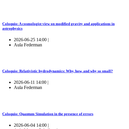
Coloquio: A cosmologist view on modified gravity and applications in
astrophysics
2026-06-25 14:00 |
Aula Federman
Coloquio: Relativistic hydrodynamics: Why, how, and why so small?
2026-06-11 14:00 |
Aula Federman
Coloquio: Quantum Simulation in the presence of errors
2026-06-04 14:00 |