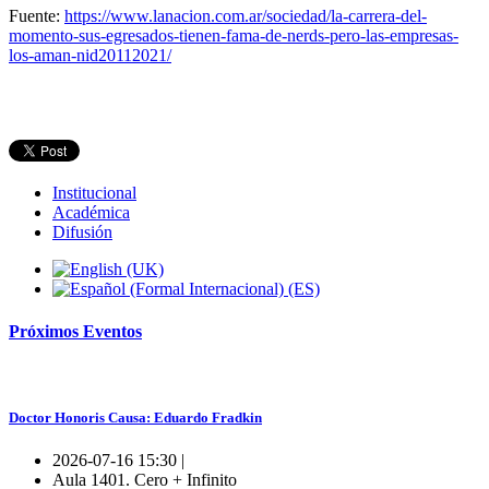
Fuente:
https://www.lanacion.com.ar/sociedad/la-carrera-del-
momento-sus-egresados-tienen-fama-de-nerds-pero-las-empresas-
los-aman-nid20112021/
Institucional
Académica
Difusión
Próximos
Eventos
Doctor Honoris Causa: Eduardo Fradkin
2026-07-16 15:30 |
Aula 1401. Cero + Infinito