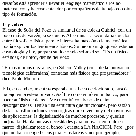
desafíos está aprender a llevar el lenguaje matemático a los no-
matemáticos y hacerse entender por compañeros de trabajo con otro
tipo de formación.
Ir y volver
El caso de Sofía del Pozo es similar al de su colega Gabriel, con un
poco más de vaivén, si se quiere. Al terminar la secundaria dudaba
entre filosofía o física, pero le interesaba más cómo la matemática
podía explicar los fenómenos físicos. Su mejor amigo quería estudiar
cosmología y hoy prepara su doctorado sobre el sol. “Es un físico
estándar, de libro”, define del Pozo.
“En los últimos diez años, en Silicon Valley (cuna de la innovación
tecnológica californiana) contratan más físicos que programadores”,
dice Pablo Mininni.
Ella, en cambio, mientras esperaba una beca de doctorado, buscó
trabajo en la esfera privada. Así fue como entró en un banco, para
hacer análisis de datos. “Me encontré con bases de datos
desorganizadas. Tenían una estructura que funcionaba, pero sabían
de las transformaciones tecnológicas que se venían y del mayor uso
de aplicaciones, la digitalización de muchos procesos, y querían
mejorarla. Había nuevas necesidades para innovar dentro de ese
marco, digitalizar todo el banco”, cuenta a LA NACION. Pero, ¿por
qué un banco elige físicos para estas tareas y no, por ejemplo,