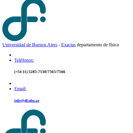
Universidad de Buenos Aires
-
Exactas
d
epartamento de
f
ísica
Teléfonos:
(+54 11) 5285-7530/7565/7566
Email:
info@df.uba.ar