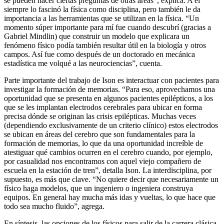
se pueden hacer ciertas preguntas de otras áreas”, explica. A él
siempre lo fascinó la física como disciplina, pero también le da
importancia a las herramientas que se utilizan en la física. “Un
momento súper importante para mí fue cuando descubrí (gracias a
Gabriel Mindlin) que construir un modelo que explicara un
fenómeno físico podía también resultar útil en la biología y otros
campos. Así fue como después de un doctorado en mecánica
estadística me volqué a las neurociencias”, cuenta.
Parte importante del trabajo de Ison es interactuar con pacientes para
investigar la formación de memorias. “Para eso, aprovechamos una
oportunidad que se presenta en algunos pacientes epilépticos, a los
que se les implantan electrodos cerebrales para ubicar en forma
precisa dónde se originan las crisis epilépticas. Muchas veces
(dependiendo exclusivamente de un criterio clínico) estos electrodos
se ubican en áreas del cerebro que son fundamentales para la
formación de memorias, lo que da una oportunidad increíble de
atestiguar qué cambios ocurren en el cerebro cuando, por ejemplo,
por casualidad nos encontramos con aquel viejo compañero de
escuela en la estación de tren”, detalla Ison. La interdisciplina, por
supuesto, es más que clave. “No quiere decir que necesariamente un
físico haga modelos, que un ingeniero o ingeniera construya
equipos. En general hay mucha más idas y vueltas, lo que hace que
todo sea mucho fluido”, agrega.
En síntesis, las opciones de los físicos para salir de la carrera clásica