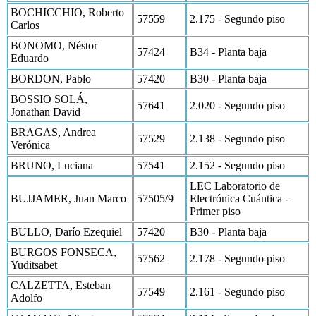
BOCHICCHIO, Roberto
57559
2.175 - Segundo piso
Carlos
BONOMO, Néstor
57424
B34 - Planta baja
Eduardo
BORDON, Pablo
57420
B30 - Planta baja
BOSSIO SOLÁ,
57641
2.020 - Segundo piso
Jonathan David
BRAGAS, Andrea
57529
2.138 - Segundo piso
Verónica
BRUNO, Luciana
57541
2.152 - Segundo piso
LEC Laboratorio de
BUJJAMER, Juan Marco
57505/9
Electrónica Cuántica -
Primer piso
BULLO, Darío Ezequiel
57420
B30 - Planta baja
BURGOS FONSECA,
57562
2.178 - Segundo piso
Yuditsabet
CALZETTA, Esteban
57549
2.161 - Segundo piso
Adolfo