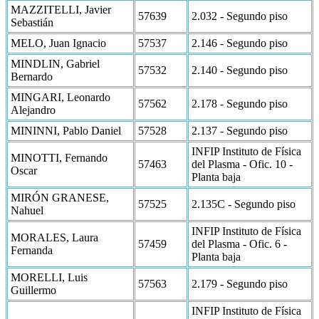
MAZZITELLI, Javier
57639
2.032 - Segundo piso
Sebastián
MELO, Juan Ignacio
57537
2.146 - Segundo piso
MINDLIN, Gabriel
57532
2.140 - Segundo piso
Bernardo
MINGARI, Leonardo
57562
2.178 - Segundo piso
Alejandro
MININNI, Pablo Daniel
57528
2.137 - Segundo piso
INFIP Instituto de Física
MINOTTI, Fernando
57463
del Plasma - Ofic. 10 -
Oscar
Planta baja
MIRÓN GRANESE,
57525
2.135C - Segundo piso
Nahuel
INFIP Instituto de Física
MORALES, Laura
57459
del Plasma - Ofic. 6 -
Fernanda
Planta baja
MORELLI, Luis
57563
2.179 - Segundo piso
Guillermo
INFIP Instituto de Física