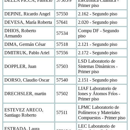
DELLA PICCA, Fabricio
57505/9
Electrónica Cuántica -
Primer piso
DEPINE, Ricardo Angel
57550
2.162 - Segundo piso
DEVESA, María Roberta
57641
2.020 - Segundo piso
DHIOS, Roberto
Compu DF - Segundo
57534
Armando
piso
DIMA, Germán César
57518
2.121 - Segundo piso
DMITRUK, Pablo Ariel
57556
2.172 - Segundo piso
LSD Laboratorio de
DOPPLER, Juan
57503
Sistemas Dinámicos -
Primer piso
DORSO, Claudio Oscar
57540
2.151 - Segundo piso
LIAF Laboratorio de
DRECHSLER, martin
57502
Iones y Átomos Fríos -
Primer piso
LPMC Laboratorio de
ESTEVEZ ARECO,
57511
Polímeros y Materiales
Santiago Roberto
Compuestos - Primer piso
LEC Laboratorio de
ESTRADA, Laura