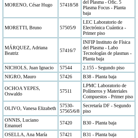
del Plasma - Ofic. 5
MORENO, César Hugo
57418/58
Plasma Focus - Planta
baja
LEC Laboratorio de
MORETTI, Bruno
57505/9
Electrónica Cuántica -
Primer piso
INFIP Instituto de Física
MÁRQUEZ, Adriana
del Plasma - Labo
57416/7
Beatriz
Tecnologías de plasmas -
Planta baja
NICHOLS, Juan Ignacio
57544
2.155 - Segundo piso
NIGRO, Mauro
57426
B38 - Planta baja
LPMC Laboratorio de
OCHOA YEPES,
57511
Polímeros y Materiales
Oswaldo
Compuestos - Primer piso
57530-
Secretaría DF - Segundo
OLIVO, Vanesa Elizabeth
57565/6/8
piso
ONNIS, Luciano
57420
B30 - Planta baja
Emanuel
OSELLA, Ana María
57421
B31 - Planta baja