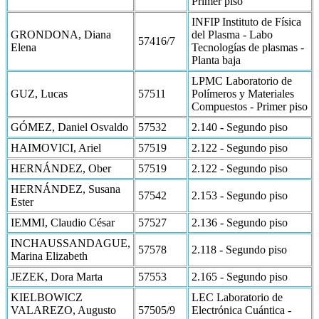
Primer piso
INFIP Instituto de Física
GRONDONA, Diana
del Plasma - Labo
57416/7
Elena
Tecnologías de plasmas -
Planta baja
LPMC Laboratorio de
GUZ, Lucas
57511
Polímeros y Materiales
Compuestos - Primer piso
GÓMEZ, Daniel Osvaldo
57532
2.140 - Segundo piso
HAIMOVICI, Ariel
57519
2.122 - Segundo piso
HERNÁNDEZ, Ober
57519
2.122 - Segundo piso
HERNÁNDEZ, Susana
57542
2.153 - Segundo piso
Ester
IEMMI, Claudio César
57527
2.136 - Segundo piso
INCHAUSSANDAGUE,
57578
2.118 - Segundo piso
Marina Elizabeth
JEZEK, Dora Marta
57553
2.165 - Segundo piso
KIELBOWICZ
LEC Laboratorio de
VALAREZO, Augusto
57505/9
Electrónica Cuántica -