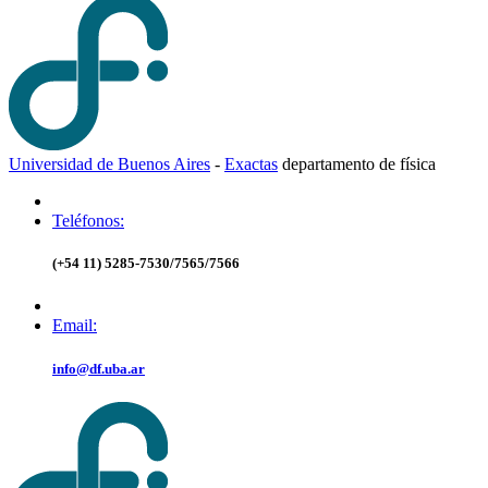
Universidad de Buenos Aires
-
Exactas
d
epartamento de
f
ísica
Teléfonos:
(+54 11) 5285-7530/7565/7566
Email:
info@df.uba.ar