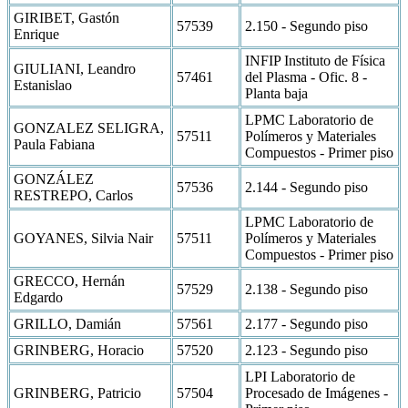
GIRIBET, Gastón
57539
2.150 - Segundo piso
Enrique
INFIP Instituto de Física
GIULIANI, Leandro
57461
del Plasma - Ofic. 8 -
Estanislao
Planta baja
LPMC Laboratorio de
GONZALEZ SELIGRA,
57511
Polímeros y Materiales
Paula Fabiana
Compuestos - Primer piso
GONZÁLEZ
57536
2.144 - Segundo piso
RESTREPO, Carlos
LPMC Laboratorio de
GOYANES, Silvia Nair
57511
Polímeros y Materiales
Compuestos - Primer piso
GRECCO, Hernán
57529
2.138 - Segundo piso
Edgardo
GRILLO, Damián
57561
2.177 - Segundo piso
GRINBERG, Horacio
57520
2.123 - Segundo piso
LPI Laboratorio de
GRINBERG, Patricio
57504
Procesado de Imágenes -