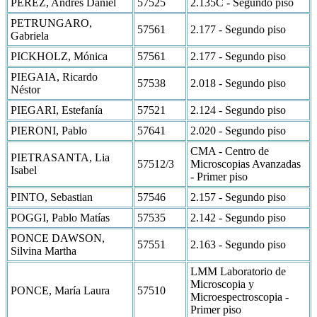
PEREZ, Andres Daniel
57525
2.135C - Segundo piso
PETRUNGARO,
57561
2.177 - Segundo piso
Gabriela
PICKHOLZ, Mónica
57561
2.177 - Segundo piso
PIEGAIA, Ricardo
57538
2.018 - Segundo piso
Néstor
PIEGARI, Estefanía
57521
2.124 - Segundo piso
PIERONI, Pablo
57641
2.020 - Segundo piso
CMA - Centro de
PIETRASANTA, Lia
57512/3
Microscopias Avanzadas
Isabel
- Primer piso
PINTO, Sebastian
57546
2.157 - Segundo piso
POGGI, Pablo Matías
57535
2.142 - Segundo piso
PONCE DAWSON,
57551
2.163 - Segundo piso
Silvina Martha
LMM Laboratorio de
Microscopia y
PONCE, María Laura
57510
Microespectroscopia -
Primer piso