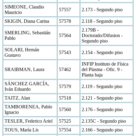
SIMEONE, Claudio
57557
2.173 - Segundo piso
Mauricio
SKIGIN, Diana Carina
57578
2.118 - Segundo piso
2.179B -
SMERLING, Sebastián
57564
Doctorado/Difusion -
Pablo
Segundo piso
SOLARI, Hernán
57543
2.154 - Segundo piso
Gustavo
INFIP Instituto de Física
SRAIBMAN, Laura
57462
del Plasma - Ofic. 9 -
Planta baja
SÁNCHEZ GARCÍA,
57579
2.119 - Segundo piso
Iván Eduardo
TAITZ, Alan
57518
2.121 - Segundo piso
TAMBORENEA, Pablo
57560
2.176 - Segundo piso
Ignacio
TESLER, Federico Ariel
57525
2.135C - Segundo piso
TOUS, María Lis
57554
2.166 - Segundo piso