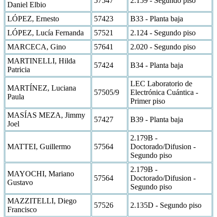
57547
2.159 - Segundo piso
Daniel Elbio
LÓPEZ, Ernesto
57423
B33 - Planta baja
LÓPEZ, Lucía Fernanda
57521
2.124 - Segundo piso
MARCECA, Gino
57641
2.020 - Segundo piso
MARTINELLI, Hilda
57424
B34 - Planta baja
Patricia
LEC Laboratorio de
MARTÍNEZ, Luciana
57505/9
Electrónica Cuántica -
Paula
Primer piso
MASÍAS MEZA, Jimmy
57427
B39 - Planta baja
Joel
2.179B -
MATTEI, Guillermo
57564
Doctorado/Difusion -
Segundo piso
2.179B -
MAYOCHI, Mariano
57564
Doctorado/Difusion -
Gustavo
Segundo piso
MAZZITELLI, Diego
57526
2.135D - Segundo piso
Francisco