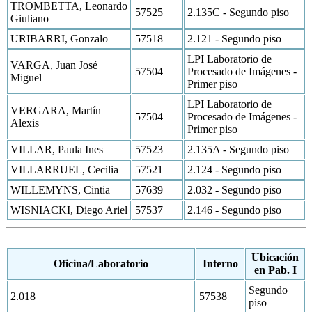
TROMBETTA, Leonardo
57525
2.135C - Segundo piso
Giuliano
URIBARRI, Gonzalo
57518
2.121 - Segundo piso
LPI Laboratorio de
VARGA, Juan José
57504
Procesado de Imágenes -
Miguel
Primer piso
LPI Laboratorio de
VERGARA, Martín
57504
Procesado de Imágenes -
Alexis
Primer piso
VILLAR, Paula Ines
57523
2.135A - Segundo piso
VILLARRUEL, Cecilia
57521
2.124 - Segundo piso
WILLEMYNS, Cintia
57639
2.032 - Segundo piso
WISNIACKI, Diego Ariel
57537
2.146 - Segundo piso
Ubicación
Oficina/Laboratorio
Interno
en Pab. I
Segundo
2.018
57538
piso