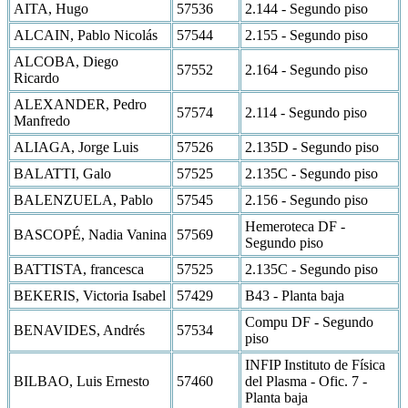
AITA, Hugo
57536
2.144 - Segundo piso
ALCAIN, Pablo Nicolás
57544
2.155 - Segundo piso
ALCOBA, Diego
57552
2.164 - Segundo piso
Ricardo
ALEXANDER, Pedro
57574
2.114 - Segundo piso
Manfredo
ALIAGA, Jorge Luis
57526
2.135D - Segundo piso
BALATTI, Galo
57525
2.135C - Segundo piso
BALENZUELA, Pablo
57545
2.156 - Segundo piso
Hemeroteca DF -
BASCOPÉ, Nadia Vanina
57569
Segundo piso
BATTISTA, francesca
57525
2.135C - Segundo piso
BEKERIS, Victoria Isabel
57429
B43 - Planta baja
Compu DF - Segundo
BENAVIDES, Andrés
57534
piso
INFIP Instituto de Física
BILBAO, Luis Ernesto
57460
del Plasma - Ofic. 7 -
Planta baja