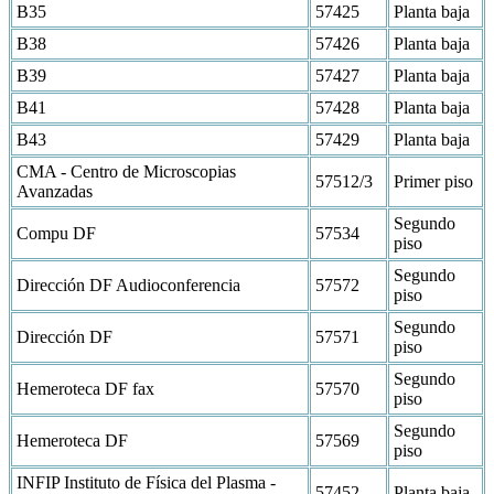
B35
57425
Planta baja
B38
57426
Planta baja
B39
57427
Planta baja
B41
57428
Planta baja
B43
57429
Planta baja
CMA - Centro de Microscopias
57512/3
Primer piso
Avanzadas
Segundo
Compu DF
57534
piso
Segundo
Dirección DF Audioconferencia
57572
piso
Segundo
Dirección DF
57571
piso
Segundo
Hemeroteca DF fax
57570
piso
Segundo
Hemeroteca DF
57569
piso
INFIP Instituto de Física del Plasma -
57452
Planta baja