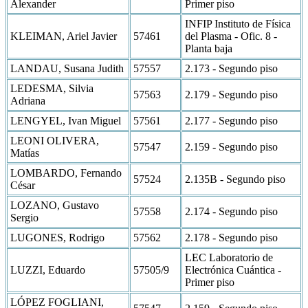
Alexander
Primer piso
INFIP Instituto de Física
KLEIMAN, Ariel Javier
57461
del Plasma - Ofic. 8 -
Planta baja
LANDAU, Susana Judith
57557
2.173 - Segundo piso
LEDESMA, Silvia
57563
2.179 - Segundo piso
Adriana
LENGYEL, Ivan Miguel
57561
2.177 - Segundo piso
LEONI OLIVERA,
57547
2.159 - Segundo piso
Matías
LOMBARDO, Fernando
57524
2.135B - Segundo piso
César
LOZANO, Gustavo
57558
2.174 - Segundo piso
Sergio
LUGONES, Rodrigo
57562
2.178 - Segundo piso
LEC Laboratorio de
LUZZI, Eduardo
57505/9
Electrónica Cuántica -
Primer piso
LÓPEZ FOGLIANI,