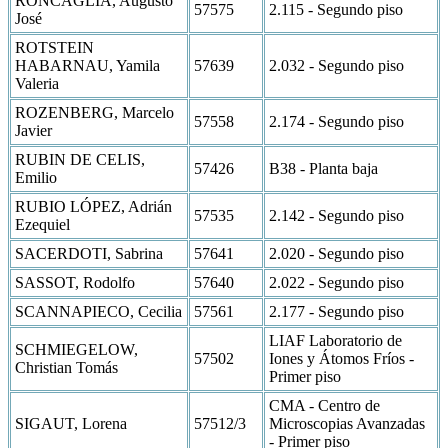
RONCAGLIA, Augusto
57575
2.115 - Segundo piso
José
ROTSTEIN
HABARNAU, Yamila
57639
2.032 - Segundo piso
Valeria
ROZENBERG, Marcelo
57558
2.174 - Segundo piso
Javier
RUBIN DE CELIS,
57426
B38 - Planta baja
Emilio
RUBIO LÓPEZ, Adrián
57535
2.142 - Segundo piso
Ezequiel
SACERDOTI, Sabrina
57641
2.020 - Segundo piso
SASSOT, Rodolfo
57640
2.022 - Segundo piso
SCANNAPIECO, Cecilia
57561
2.177 - Segundo piso
LIAF Laboratorio de
SCHMIEGELOW,
57502
Iones y Átomos Fríos -
Christian Tomás
Primer piso
CMA - Centro de
SIGAUT, Lorena
57512/3
Microscopias Avanzadas
- Primer piso