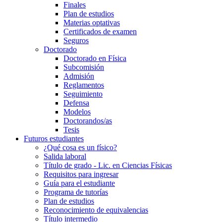
Finales
Plan de estudios
Materias optativas
Certificados de examen
Seguros
Doctorado
Doctorado en Física
Subcomisión
Admisión
Reglamentos
Seguimiento
Defensa
Modelos
Doctorandos/as
Tesis
Futuros estudiantes
¿Qué cosa es un físico?
Salida laboral
Título de grado - Lic. en Ciencias Físicas
Requisitos para ingresar
Guía para el estudiante
Programa de tutorías
Plan de estudios
Reconocimiento de equivalencias
Título intermedio