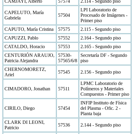
CAMJAYI, Alberto
57574
2.114 - Segundo piso
LPI Laboratorio de
CAPELUTO, María
57504
Procesado de Imágenes -
Gabriela
Primer piso
CAPUTO, María Cristina
57575
2.115 - Segundo piso
CAPUZZI, Pablo
57552
2.164 - Segundo piso
CATALDO, Horacio
57553
2.165 - Segundo piso
CENTURIÓN ARAUJO,
57530-
Secretaría DF - Segundo
Patricia Alejandra
57565/6/8
piso
CHERNOMORETZ,
57545
2.156 - Segundo piso
Ariel
LPMC Laboratorio de
CIMADORO, Jonathan
57511
Polímeros y Materiales
Compuestos - Primer piso
INFIP Instituto de Física
CIRILO, Diego
57454
del Plasma - Ofic. 2 -
Planta baja
CLARK DI LEONI,
57536
2.144 - Segundo piso
Patricio