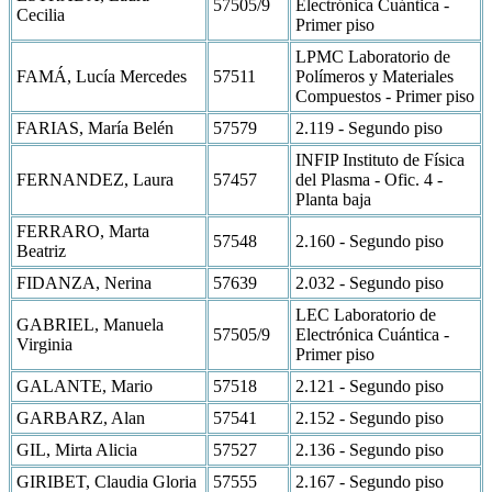
57505/9
Electrónica Cuántica -
Cecilia
Primer piso
LPMC Laboratorio de
FAMÁ, Lucía Mercedes
57511
Polímeros y Materiales
Compuestos - Primer piso
FARIAS, María Belén
57579
2.119 - Segundo piso
INFIP Instituto de Física
FERNANDEZ, Laura
57457
del Plasma - Ofic. 4 -
Planta baja
FERRARO, Marta
57548
2.160 - Segundo piso
Beatriz
FIDANZA, Nerina
57639
2.032 - Segundo piso
LEC Laboratorio de
GABRIEL, Manuela
57505/9
Electrónica Cuántica -
Virginia
Primer piso
GALANTE, Mario
57518
2.121 - Segundo piso
GARBARZ, Alan
57541
2.152 - Segundo piso
GIL, Mirta Alicia
57527
2.136 - Segundo piso
GIRIBET, Claudia Gloria
57555
2.167 - Segundo piso