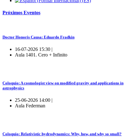
Próximos
Eventos
Doctor Honoris Causa: Eduardo Fradkin
16-07-2026 15:30 |
Aula 1401. Cero + Infinito
Coloquio: A cosmologist view on modified gravity and applications in
astrophysics
25-06-2026 14:00 |
Aula Federman
Coloquio: Relativistic hydrodynamics: Why, how, and why so small?