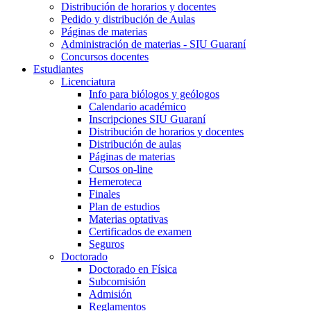
Distribución de horarios y docentes
Pedido y distribución de Aulas
Páginas de materias
Administración de materias - SIU Guaraní
Concursos docentes
Estudiantes
Licenciatura
Info para biólogos y geólogos
Calendario académico
Inscripciones SIU Guaraní
Distribución de horarios y docentes
Distribución de aulas
Páginas de materias
Cursos on-line
Hemeroteca
Finales
Plan de estudios
Materias optativas
Certificados de examen
Seguros
Doctorado
Doctorado en Física
Subcomisión
Admisión
Reglamentos