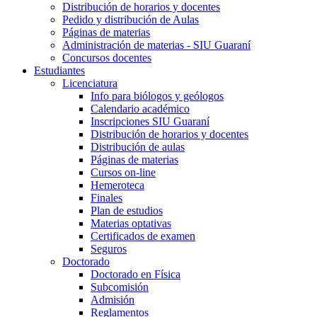
Distribución de horarios y docentes
Pedido y distribución de Aulas
Páginas de materias
Administración de materias - SIU Guaraní
Concursos docentes
Estudiantes
Licenciatura
Info para biólogos y geólogos
Calendario académico
Inscripciones SIU Guaraní
Distribución de horarios y docentes
Distribución de aulas
Páginas de materias
Cursos on-line
Hemeroteca
Finales
Plan de estudios
Materias optativas
Certificados de examen
Seguros
Doctorado
Doctorado en Física
Subcomisión
Admisión
Reglamentos