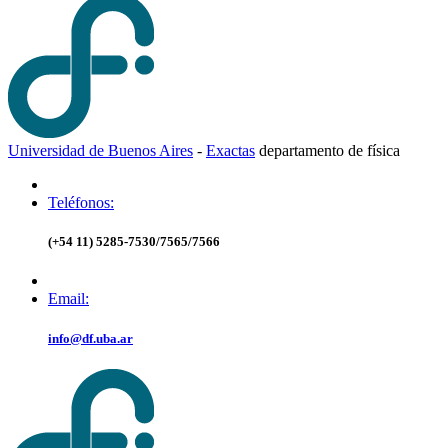
Universidad de Buenos Aires
-
Exactas
d
epartamento de
f
ísica
Teléfonos:
(+54 11) 5285-7530/7565/7566
Email:
info@df.uba.ar