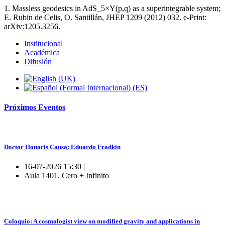
1. Massless geodesics in AdS_5×Y(p,q) as a superintegrable system;
E. Rubin de Celis, O. Santillán, JHEP 1209 (2012) 032. e-Print:
arXiv:1205.3256.
Institucional
Académica
Difusión
Próximos
Eventos
Doctor Honoris Causa: Eduardo Fradkin
16-07-2026 15:30 |
Aula 1401. Cero + Infinito
Coloquio: A cosmologist view on modified gravity and applications in