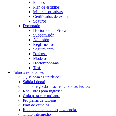
Finales
Plan de estudios
Materias optativas
Certificados de examen
Seguros
Doctorado
Doctorado en Física
Subcomisión
Admisión
Reglamentos
Seguimiento
Defensa
Modelos
Doctorandos/as
Tesis
Futuros estudiantes
¿Qué cosa es un físico?
Salida laboral
Título de grado - Lic. en Ciencias Físicas
Requisitos para ingresar
Guía para el estudiante
Programa de tutorías
Plan de estudios
Reconocimiento de equivalencias
Título intermedio