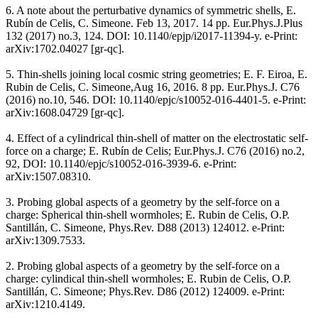
6. A note about the perturbative dynamics of symmetric shells, E.
Rubín de Celis, C. Simeone. Feb 13, 2017. 14 pp. Eur.Phys.J.Plus
132 (2017) no.3, 124. DOI: 10.1140/epjp/i2017-11394-y. e-Print:
arXiv:1702.04027 [gr-qc].
5. Thin-shells joining local cosmic string geometries; E. F. Eiroa, E.
Rubin de Celis, C. Simeone,Aug 16, 2016. 8 pp. Eur.Phys.J. C76
(2016) no.10, 546. DOI: 10.1140/epjc/s10052-016-4401-5. e-Print:
arXiv:1608.04729 [gr-qc].
4. Effect of a cylindrical thin-shell of matter on the electrostatic self-
force on a charge; E. Rubín de Celis; Eur.Phys.J. C76 (2016) no.2,
92, DOI: 10.1140/epjc/s10052-016-3939-6. e-Print:
arXiv:1507.08310.
3. Probing global aspects of a geometry by the self-force on a
charge: Spherical thin-shell wormholes; E. Rubin de Celis, O.P.
Santillán, C. Simeone, Phys.Rev. D88 (2013) 124012. e-Print:
arXiv:1309.7533.
2. Probing global aspects of a geometry by the self-force on a
charge: cylindical thin-shell wormholes; E. Rubin de Celis, O.P.
Santillán, C. Simeone; Phys.Rev. D86 (2012) 124009. e-Print:
arXiv:1210.4149.