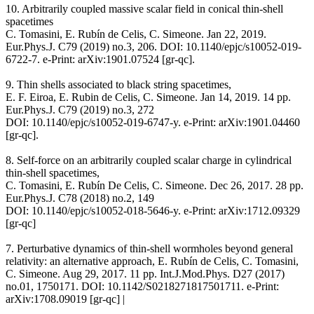
10. Arbitrarily coupled massive scalar field in conical thin-shell
spacetimes
C. Tomasini, E. Rubín de Celis, C. Simeone. Jan 22, 2019.
Eur.Phys.J. C79 (2019) no.3, 206. DOI: 10.1140/epjc/s10052-019-
6722-7. e-Print: arXiv:1901.07524 [gr-qc].
9. Thin shells associated to black string spacetimes,
E. F. Eiroa, E. Rubin de Celis, C. Simeone. Jan 14, 2019. 14 pp.
Eur.Phys.J. C79 (2019) no.3, 272
DOI: 10.1140/epjc/s10052-019-6747-y. e-Print: arXiv:1901.04460
[gr-qc].
8. Self-force on an arbitrarily coupled scalar charge in cylindrical
thin-shell spacetimes,
C. Tomasini, E. Rubín De Celis, C. Simeone. Dec 26, 2017. 28 pp.
Eur.Phys.J. C78 (2018) no.2, 149
DOI: 10.1140/epjc/s10052-018-5646-y. e-Print: arXiv:1712.09329
[gr-qc]
7. Perturbative dynamics of thin-shell wormholes beyond general
relativity: an alternative approach, E. Rubín de Celis, C. Tomasini,
C. Simeone. Aug 29, 2017. 11 pp. Int.J.Mod.Phys. D27 (2017)
no.01, 1750171. DOI: 10.1142/S0218271817501711. e-Print:
arXiv:1708.09019 [gr-qc] |