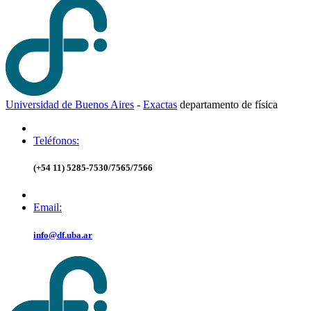
Universidad de Buenos Aires
-
Exactas
d
epartamento de
f
ísica
Teléfonos:
(+54 11) 5285-7530/7565/7566
Email:
info@df.uba.ar