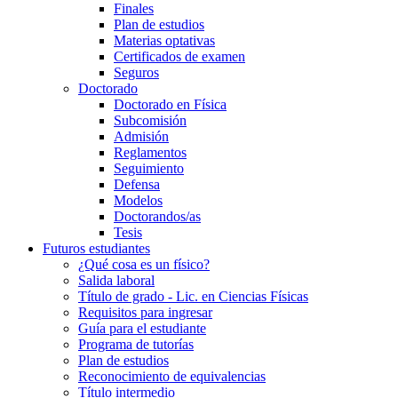
Finales
Plan de estudios
Materias optativas
Certificados de examen
Seguros
Doctorado
Doctorado en Física
Subcomisión
Admisión
Reglamentos
Seguimiento
Defensa
Modelos
Doctorandos/as
Tesis
Futuros estudiantes
¿Qué cosa es un físico?
Salida laboral
Título de grado - Lic. en Ciencias Físicas
Requisitos para ingresar
Guía para el estudiante
Programa de tutorías
Plan de estudios
Reconocimiento de equivalencias
Título intermedio