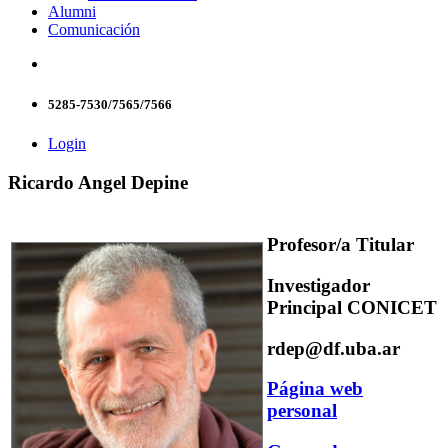
Alumni
Comunicación
5285-7530/7565/7566
Login
Ricardo Angel Depine
Profesor/a Titular
Investigador
Principal CONICET
rdep@df.uba.ar
Página web
personal