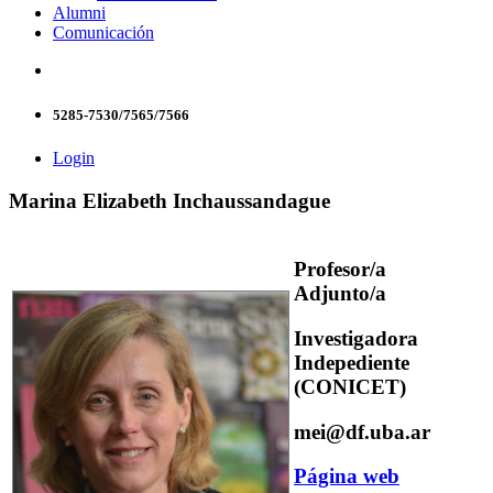
Alumni
Comunicación
5285-7530/7565/7566
Login
Marina Elizabeth Inchaussandague
Profesor/a
Adjunto/a
Investigadora
Indepediente
(CONICET)
mei@df.uba.ar
Página web