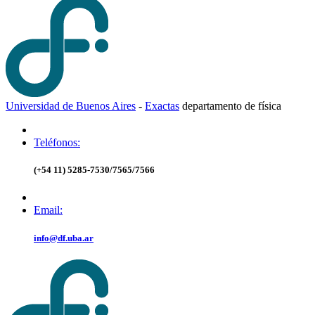
Universidad de Buenos Aires
-
Exactas
d
epartamento de
f
ísica
Teléfonos:
(+54 11) 5285-7530/7565/7566
Email:
info@df.uba.ar