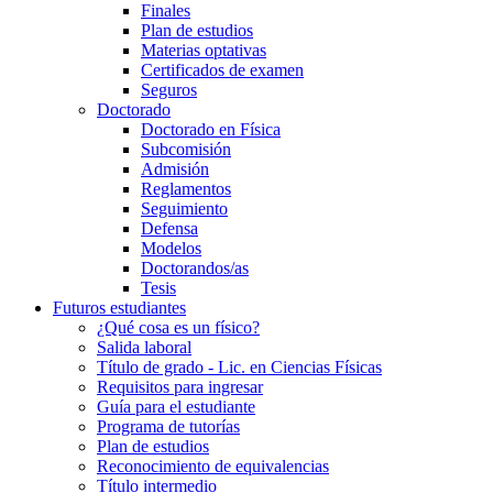
Finales
Plan de estudios
Materias optativas
Certificados de examen
Seguros
Doctorado
Doctorado en Física
Subcomisión
Admisión
Reglamentos
Seguimiento
Defensa
Modelos
Doctorandos/as
Tesis
Futuros estudiantes
¿Qué cosa es un físico?
Salida laboral
Título de grado - Lic. en Ciencias Físicas
Requisitos para ingresar
Guía para el estudiante
Programa de tutorías
Plan de estudios
Reconocimiento de equivalencias
Título intermedio