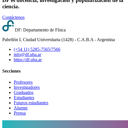
DF es docencia, investigación y popularización de la
ciencia.
Contáctenos
DF: Departamento de Física
Pabellón I, Ciudad Universitaria (1428) - C.A.B.A - Argentina
(+54 11) 5285-7565/7566
info@df.uba.ar
https://df.uba.ar
Secciones
Profesores
Investigadores
Graduados
Estudiantes
Futuros estudiantes
Alumni
Prensa