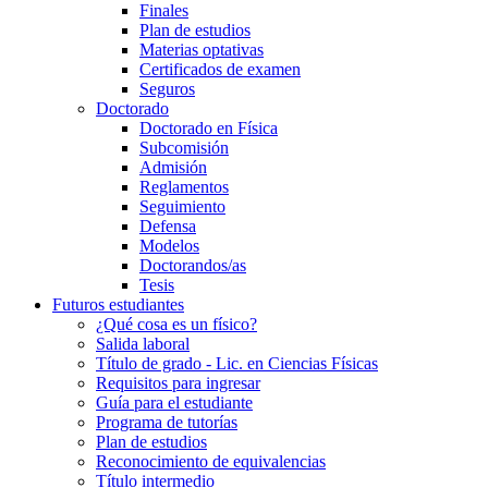
Finales
Plan de estudios
Materias optativas
Certificados de examen
Seguros
Doctorado
Doctorado en Física
Subcomisión
Admisión
Reglamentos
Seguimiento
Defensa
Modelos
Doctorandos/as
Tesis
Futuros estudiantes
¿Qué cosa es un físico?
Salida laboral
Título de grado - Lic. en Ciencias Físicas
Requisitos para ingresar
Guía para el estudiante
Programa de tutorías
Plan de estudios
Reconocimiento de equivalencias
Título intermedio