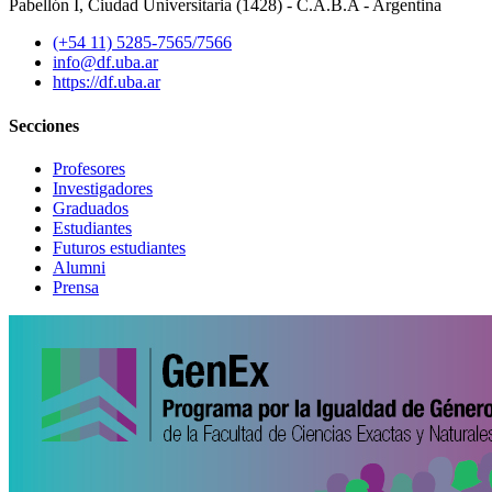
Pabellón I, Ciudad Universitaria (1428) - C.A.B.A - Argentina
(+54 11) 5285-7565/7566
info@df.uba.ar
https://df.uba.ar
Secciones
Profesores
Investigadores
Graduados
Estudiantes
Futuros estudiantes
Alumni
Prensa