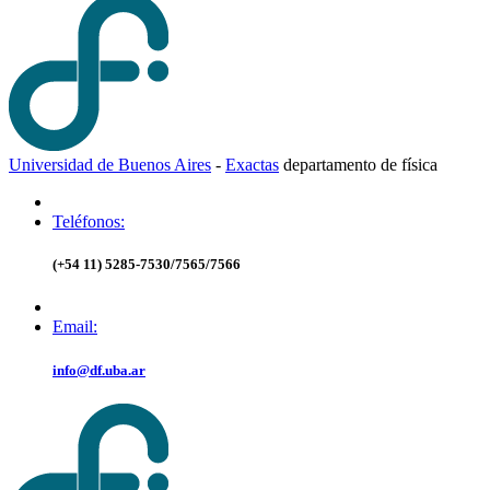
Universidad de Buenos Aires
-
Exactas
d
epartamento de
f
ísica
Teléfonos:
(+54 11) 5285-7530/7565/7566
Email:
info@df.uba.ar