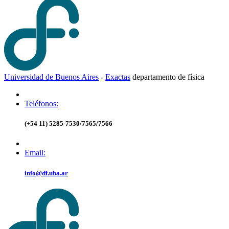
Universidad de Buenos Aires
-
Exactas
d
epartamento de
f
ísica
Teléfonos:
(+54 11) 5285-7530/7565/7566
Email:
info@df.uba.ar