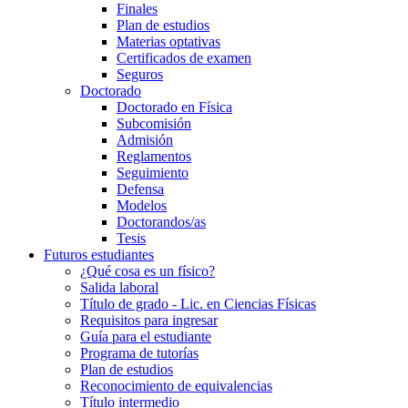
Finales
Plan de estudios
Materias optativas
Certificados de examen
Seguros
Doctorado
Doctorado en Física
Subcomisión
Admisión
Reglamentos
Seguimiento
Defensa
Modelos
Doctorandos/as
Tesis
Futuros estudiantes
¿Qué cosa es un físico?
Salida laboral
Título de grado - Lic. en Ciencias Físicas
Requisitos para ingresar
Guía para el estudiante
Programa de tutorías
Plan de estudios
Reconocimiento de equivalencias
Título intermedio