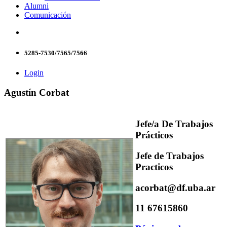
Alumni
Comunicación
5285-7530/7565/7566
Login
Agustín Corbat
Jefe/a De Trabajos
Prácticos
Jefe de Trabajos
Practicos
acorbat@df.uba.ar
11 67615860