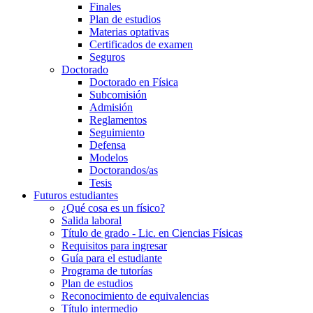
Finales
Plan de estudios
Materias optativas
Certificados de examen
Seguros
Doctorado
Doctorado en Física
Subcomisión
Admisión
Reglamentos
Seguimiento
Defensa
Modelos
Doctorandos/as
Tesis
Futuros estudiantes
¿Qué cosa es un físico?
Salida laboral
Título de grado - Lic. en Ciencias Físicas
Requisitos para ingresar
Guía para el estudiante
Programa de tutorías
Plan de estudios
Reconocimiento de equivalencias
Título intermedio