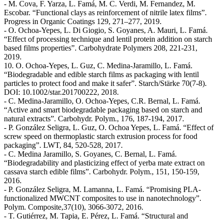
- M. Cova, F. Yarza, L. Famá, M. C. Verdi, M. Fernandez, M.
Escobar. “Functional clays as reinforcement of nitrile latex films”.
Progress in Organic Coatings 129, 271–277, 2019.
- O. Ochoa-Yepes, L. Di Giogio, S. Goyanes, A. Mauri, L. Famá.
“Effect of processing technique and lentil protein addition on starch
based films properties”. Carbohydrate Polymers 208, 221-231,
2019.
10. O. Ochoa-Yepes, L. Guz, C. Medina-Jaramillo, L. Famá.
“Biodegradable and edible starch films as packaging with lentil
particles to protect food and make it safer”. Starch/Stärke 70(7-8).
DOI: 10.1002/star.201700222, 2018.
- C. Medina-Jaramillo, O. Ochoa-Yepes, C.R. Bernal, L. Famá.
“Active and smart biodegradable packaging based on starch and
natural extracts”. Carbohydr. Polym., 176, 187-194, 2017.
- P. González Seligra, L. Guz, O. Ochoa Yepes, L. Famá. “Effect of
screw speed on thermoplastic starch extrusion process for food
packaging”. LWT, 84, 520-528, 2017.
- C. Medina Jaramillo, S. Goyanes, C. Bernal, L. Famá.
“Biodegradability and plasticizing effect of yerba mate extract on
cassava starch edible films”. Carbohydr. Polym., 151, 150-159,
2016.
- P. González Seligra, M. Lamanna, L. Famá. “Promising PLA-
functionalized MWCNT composites to use in nanotechnology”.
Polym. Composite,37(10), 3066-3072, 2016.
- T. Gutiérrez, M. Tapia, E. Pérez, L. Famá. “Structural and