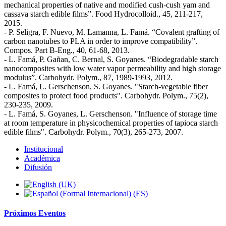
mechanical properties of native and modified cush-cush yam and
cassava starch edible films”. Food Hydrocolloid., 45, 211-217,
2015.
- P. Seligra, F. Nuevo, M. Lamanna, L. Famá. “Covalent grafting of
carbon nanotubes to PLA in order to improve compatibility”.
Compos. Part B-Eng., 40, 61-68, 2013.
- L. Famá, P. Gañan, C. Bernal, S. Goyanes. “Biodegradable starch
nanocomposites with low water vapor permeability and high storage
modulus”. Carbohydr. Polym., 87, 1989-1993, 2012.
- L. Famá, L. Gerschenson, S. Goyanes. "Starch-vegetable fiber
composites to protect food products". Carbohydr. Polym., 75(2),
230-235, 2009.
- L. Famá, S. Goyanes, L. Gerschenson. "Influence of storage time
at room temperature in physicochemical properties of tapioca starch
edible films". Carbohydr. Polym., 70(3), 265-273, 2007.
Institucional
Académica
Difusión
Próximos
Eventos