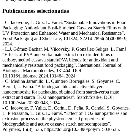
Publicaciones seleccionadas
- C. Iacovone, L. Guz, L. Famá, “Sustainable Innovations in Food
Packaging: Antioxidant Basil-Enriched Cassava Starch Films with
UV Protection and Enhanced Water and Mechanical Resistance”.
Food Packaging and Shelf Life, 101324, S2214-2894(24)00089-9,
2024.
- L.J. Gómez-Bachar, M. Vilcovsky, P. González-Seligra, L. Famá,
“Effects of PVA and yerba mate extract on extruded films of
carboxymethyl cassava starch/PVA blends for antioxidant and
mechanically resistant food packaging”. International Journal of
Biological Macromolecules, 131464. DOI:
10.1016/j.ijbiomac.2024.131464, 2024.
- C. Medina-Jaramillo, L. Quintero-Borregales, S. Goyanes, C.
Bernal, L. Famá. “A biodegradable and active bilayer
nanocomposite for packaging obtained from starch-yerba mate
extract and starch-TiO2 nanoparticles”. Starch/Stärke, DOI:
10.1002/star.202300048, 2024.
- C. Iacovone, F. Yulita, D. Cerini, D. Peña, R. Candal, S. Goyanes,
L. Pietrasanta, L. Guz, L. Famá, “Effect of TiO2 nanoparticles and
extrusion process on the physicochemical properties of
biodegradable and active cassava starch nanocomposites”.
Polymers, 15(3), 535, https://doi.org/10.3390/polym15030535,