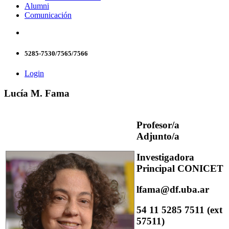
Alumni
Comunicación
5285-7530/7565/7566
Login
Lucía M. Fama
Profesor/a
Adjunto/a
Investigadora
Principal CONICET
lfama@df.uba.ar
54 11 5285 7511 (ext
57511)