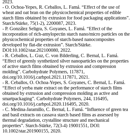
2023.
- O. Ochoa-Yepes, R. Ceballos, L. Famá. “Effect of the use of
wheat and oat bran on the physicochemical properties of edible
starch films obtained by extrusion for food packaging applications”.
Starch/Stärke, 75(1-2), 2200087, 2023.
- P. González Seligra, S. Goyanes, L. Famá. “Effect of the
incorporation of rich-amylopectin starch nano/micro particles on the
physicochemical properties of starch-based nanocomposites
developed by flat-die extrusion”. Starch/Stärke.
DOI:10.1002/star.202100080, 2022.
- R. Ceballos, L. Guz, C. von Bilderling, C. Bernal, L. Famá.
“Effect of greenly synthetized silver nanoparticles on the properties
of active starch films obtained by extrusion and compression
molding”. Carbohydrate Polymers, 117871,
doi.org/10.1016/j.carbpol.2021.117871, 2021.
- R. Ceballos, O. Ochoa-Yepes, S. Goyanes, C. Bernal, L. Famá.
“Effect of yerba mate extract on the performance of starch films
obtained by extrusion and compression molding as active and
smartpackaging”. Carbohydrate Polymers, 244, 116495,
doi.org/10.1016/j.carbpol.2020.116495, 2020.
- C. Medina-Jaramillo, C. Bernal, L. Famá. “Influence of green tea
and basil extracts on cassava starch based films as assessed by
thermal degradation, crystalline structure and mechanical
properties”. Starch-Stärke, 72(3-4) 19001551, DOI:
10.1002/star.201900155, 2020.