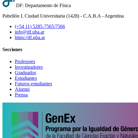
DF: Departamento de Física
Pabellón I, Ciudad Universitaria (1428) - C.A.B.A - Argentina
(+54 11) 5285-7565/7566
info@df.uba.ar
https://df.uba.ar
Secciones
Profesores
Investigadores
Graduados
Estudiantes
Futuros estudiantes
Alumni
Prensa