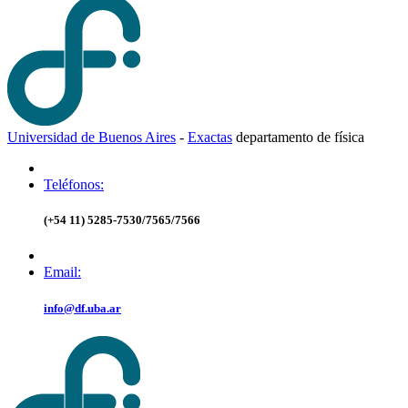
Universidad de Buenos Aires
-
Exactas
d
epartamento de
f
ísica
Teléfonos:
(+54 11) 5285-7530/7565/7566
Email:
info@df.uba.ar