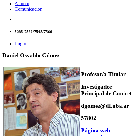
Alumni
Comunicación
5285-7530/7565/7566
Login
Daniel Osvaldo Gómez
Profesor/a Titular
Investigador
Principal de Conicet
dgomez@df.uba.ar
57802
Página web