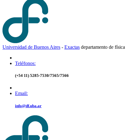
Universidad de Buenos Aires
-
Exactas
d
epartamento de
f
ísica
Teléfonos:
(+54 11) 5285-7530/7565/7566
Email:
info@df.uba.ar