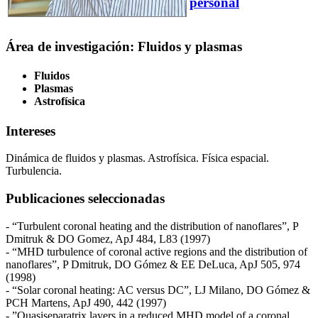
personal
Área de investigación: Fluidos y plasmas
Fluidos
Plasmas
Astrofísica
Intereses
Dinámica de fluidos y plasmas. Astrofísica. Física espacial.
Turbulencia.
Publicaciones seleccionadas
­- “Turbulent coronal heating and the distribution of nanoflares”, P
Dmitruk & DO Gomez, ApJ 484, L83 (1997)
­- “MHD turbulence of coronal active regions and the distribution of
nanoflares”, P Dmitruk, DO Gómez & EE DeLuca, ApJ 505, 974
(1998)
-­ “Solar coronal heating: AC versus DC”, LJ Milano, DO Gómez &
PCH Martens, ApJ 490, 442 (1997)
­- ”Quasi­separatrix layers in a reduced MHD model of a coronal