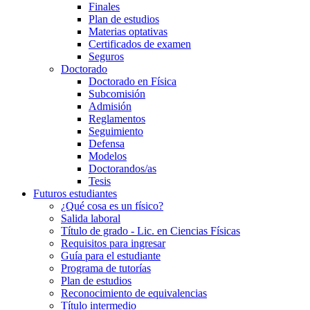
Finales
Plan de estudios
Materias optativas
Certificados de examen
Seguros
Doctorado
Doctorado en Física
Subcomisión
Admisión
Reglamentos
Seguimiento
Defensa
Modelos
Doctorandos/as
Tesis
Futuros estudiantes
¿Qué cosa es un físico?
Salida laboral
Título de grado - Lic. en Ciencias Físicas
Requisitos para ingresar
Guía para el estudiante
Programa de tutorías
Plan de estudios
Reconocimiento de equivalencias
Título intermedio