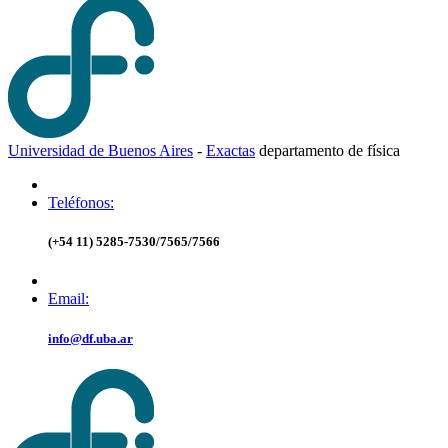
Universidad de Buenos Aires
-
Exactas
d
epartamento de
f
ísica
Teléfonos:
(+54 11) 5285-7530/7565/7566
Email:
info@df.uba.ar