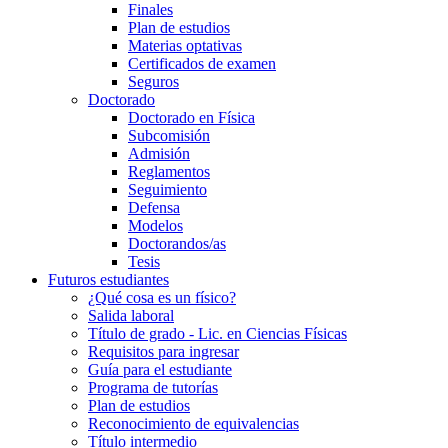
Finales
Plan de estudios
Materias optativas
Certificados de examen
Seguros
Doctorado
Doctorado en Física
Subcomisión
Admisión
Reglamentos
Seguimiento
Defensa
Modelos
Doctorandos/as
Tesis
Futuros estudiantes
¿Qué cosa es un físico?
Salida laboral
Título de grado - Lic. en Ciencias Físicas
Requisitos para ingresar
Guía para el estudiante
Programa de tutorías
Plan de estudios
Reconocimiento de equivalencias
Título intermedio