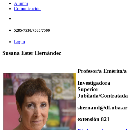
Alumni
Comunicación
5285-7530/7565/7566
Login
Susana Ester Hernández
Profesor/a Emérito/a
Investigadora
Superior
Jubilada/Contratada
shernand@df.uba.ar
extensión 821