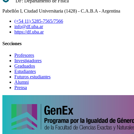
DF: Departamento de Física
Pabellón I, Ciudad Universitaria (1428) - C.A.B.A - Argentina
(+54 11) 5285-7565/7566
info@df.uba.ar
https://df.uba.ar
Secciones
Profesores
Investigadores
Graduados
Estudiantes
Futuros estudiantes
Alumni
Prensa