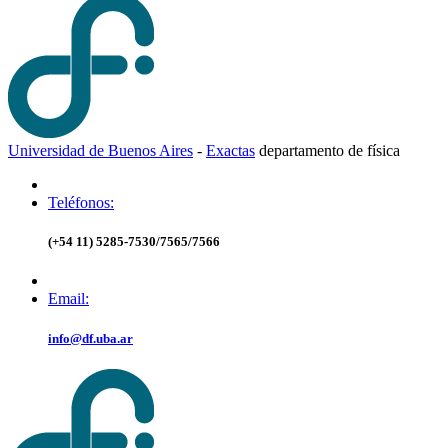
Universidad de Buenos Aires
-
Exactas
d
epartamento de
f
ísica
Teléfonos:
(+54 11) 5285-7530/7565/7566
Email:
info@df.uba.ar