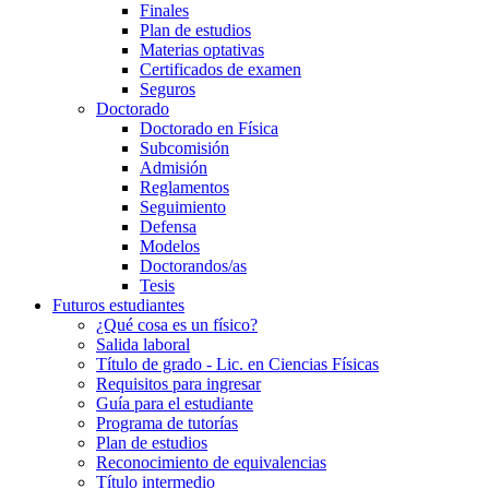
Finales
Plan de estudios
Materias optativas
Certificados de examen
Seguros
Doctorado
Doctorado en Física
Subcomisión
Admisión
Reglamentos
Seguimiento
Defensa
Modelos
Doctorandos/as
Tesis
Futuros estudiantes
¿Qué cosa es un físico?
Salida laboral
Título de grado - Lic. en Ciencias Físicas
Requisitos para ingresar
Guía para el estudiante
Programa de tutorías
Plan de estudios
Reconocimiento de equivalencias
Título intermedio