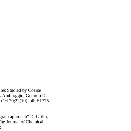
tures Studied by Coarse
E. Ambroggio, Gerardo D.
 Oct 20;22(10). pii: E1775.
grain approach” D. Grillo,
The Journal of Chemical
2