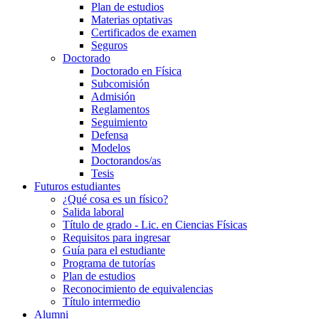
Plan de estudios
Materias optativas
Certificados de examen
Seguros
Doctorado
Doctorado en Física
Subcomisión
Admisión
Reglamentos
Seguimiento
Defensa
Modelos
Doctorandos/as
Tesis
Futuros estudiantes
¿Qué cosa es un físico?
Salida laboral
Título de grado - Lic. en Ciencias Físicas
Requisitos para ingresar
Guía para el estudiante
Programa de tutorías
Plan de estudios
Reconocimiento de equivalencias
Título intermedio
Alumni