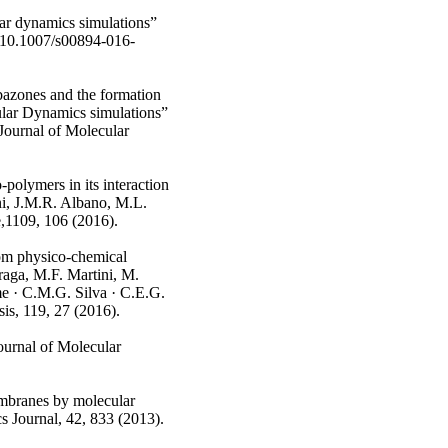
lar dynamics simulations”
:10.1007/s00894-016-
bazones and the formation
ular Dynamics simulations”
 Journal of Molecular
polymers in its interaction
ini, J.M.R. Albano, M.L.
e,1109, 106 (2016).
rom physico-chemical
Braga, M.F. Martini, M.
e · C.M.G. Silva · C.E.G.
is, 119, 27 (2016).
ournal of Molecular
embranes by molecular
 Journal, 42, 833 (2013).