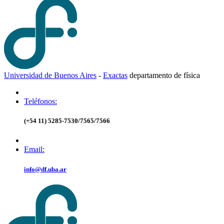
Universidad de Buenos Aires
-
Exactas
d
epartamento de
f
ísica
Teléfonos:
(+54 11) 5285-7530/7565/7566
Email:
info@df.uba.ar