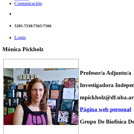
Comunicación
5285-7530/7565/7566
Login
Mónica Pickholz
Profesor/a Adjunto/a
Investigadora Indep
mpickholz@df.uba.ar
Página web personal
Grupo De Biofisica 