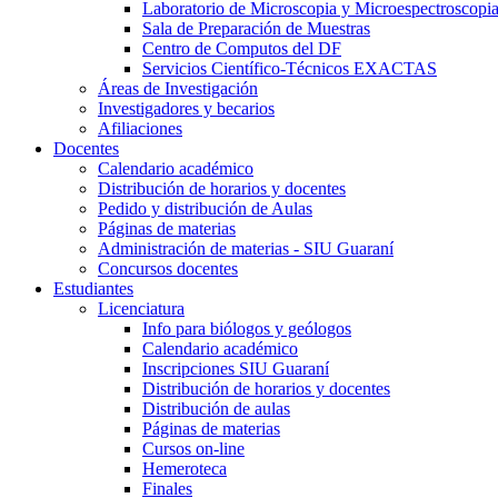
Laboratorio de Microscopia y Microespectroscopi
Sala de Preparación de Muestras
Centro de Computos del DF
Servicios Científico-Técnicos EXACTAS
Áreas de Investigación
Investigadores y becarios
Afiliaciones
Docentes
Calendario académico
Distribución de horarios y docentes
Pedido y distribución de Aulas
Páginas de materias
Administración de materias - SIU Guaraní
Concursos docentes
Estudiantes
Licenciatura
Info para biólogos y geólogos
Calendario académico
Inscripciones SIU Guaraní
Distribución de horarios y docentes
Distribución de aulas
Páginas de materias
Cursos on-line
Hemeroteca
Finales