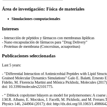
Área de investigación: Física de materiales
Simulaciones computacionales
Intereses
- Interacción de péptidos y fármacos con membranas lipídicas
- Nano encapsulación de fármacos para "Drug Delivery"
- Proteinas de membrana (Concexinas, acuaporinas)
Publicaciones seleccionadas
Last 5 years:
- "Differential Interaction of Antimicrobial Peptides with Lipid Struc
Grained Molecular Dynamics Simulations” Galo E. Balatti, Ernesto 
Fidelio, M. Florencia Martini and Mónica Pickholz, Molecules (2017)
doi: 10.3390/molecules22101775.
- “ Diblock copolymer bilayers as model for polymersomes: A coarse 
J.M.R. Albano, E. Mocskos, J. Facelli, M. Pickholz, and M. Ferraro.
Physics 146, 244904 (2017); doi: http://dx.doi.org/10.1063/1.498664