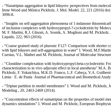
- “Naratriptan aggregation in lipid bilayers: perspectives from molecu
Irene Wood and Mónica Pickholz, J. Mol. Model. 22, 221 (2016) doi
3096-8.
- “Insights on self-aggregation phenomena of 1-indanone thiosemicar
of inclusion complexes with hydroxypropyl-?-cyclodextrin by Molec
M. F. Martini, R.J. Glisoni, A. Sosnik, A. Moglioni and M. Pickholz.
Liquids, 222, 963 (2016).
- “Coarse grained study of pluronic F127: Comparison with shorter co-
with lipid bilayers and self-aggregation in water” I. Wood, M.F.Mart
Cuestas, V.L. Mathet and M. Pickholz, Journal of Molecular Structur
- "Clonidine complexation with hydroxypropyl-beta-cyclodextrin: F
characterization to in vivo adjuvant effect in local anesthesia" M.A. 
Pickholz, F. Yokaichiya, M.K.D. Franco, L.F. Cabeça, V.A. Guilherm
Limia · E. de Paula ·Journal of Pharmaceutical and Biomedical Analys
- “Triptan partition in model membranes” I. Wood and M. Pickholz, J
Modeling , 20, 2463-2469 (2014).
- “Concentration effects of sumatriptan on the properties of model m
dynamics simulations” I. Wood and M. Pickholz, European Biophysics