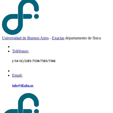
Universidad de Buenos Aires
-
Exactas
d
epartamento de
f
ísica
Teléfonos:
(+54 11) 5285-7530/7565/7566
Email:
info@df.uba.ar