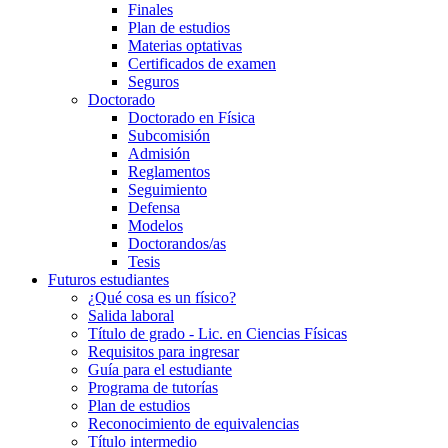
Finales
Plan de estudios
Materias optativas
Certificados de examen
Seguros
Doctorado
Doctorado en Física
Subcomisión
Admisión
Reglamentos
Seguimiento
Defensa
Modelos
Doctorandos/as
Tesis
Futuros estudiantes
¿Qué cosa es un físico?
Salida laboral
Título de grado - Lic. en Ciencias Físicas
Requisitos para ingresar
Guía para el estudiante
Programa de tutorías
Plan de estudios
Reconocimiento de equivalencias
Título intermedio