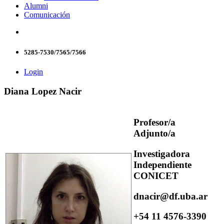
Alumni
Comunicación
5285-7530/7565/7566
Login
Diana Lopez Nacir
Profesor/a
Adjunto/a
Investigadora
Independiente
CONICET
dnacir@df.uba.ar
+54 11 4576-3390