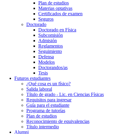
Plan de estudios
Materias optativas
Certificados de examen
Seguros
Doctorado
Doctorado en Física
Subcomisión
Admisión
Reglamentos
Seguimiento
Defensa
Modelos
Doctorandos/as
Tesis
Futuros estudiantes
¿Qué cosa es un físico?
Salida laboral
Título de grado - Lic. en Ciencias Físicas
Requisitos para ingresar
Guía para el estudiante
Programa de tutorías
Plan de estudios
Reconocimiento de equivalencias
Título intermedio
Alumni