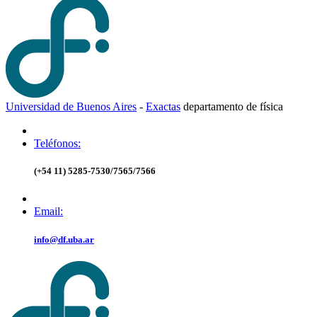
Universidad de Buenos Aires
-
Exactas
d
epartamento de
f
ísica
Teléfonos:
(+54 11) 5285-7530/7565/7566
Email:
info@df.uba.ar