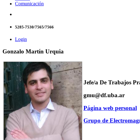
Comunicación
5285-7530/7565/7566
Login
Gonzalo Martín Urquia
Jefe/a De Trabajos Pr
gmu@df.uba.ar
Página web personal
Grupo de Electromag