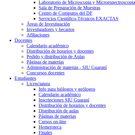
Laboratorio de Microscopia y Microespectroscopi
Sala de Preparación de Muestras
Centro de Computos del DF
Servicios Científico-Técnicos EXACTAS
Áreas de Investigación
Investigadores y becarios
Afiliaciones
Docentes
Calendario académico
Distribución de horarios y docentes
Pedido y distribución de Aulas
Páginas de materias
Administración de materias - SIU Guaraní
Concursos docentes
Estudiantes
Licenciatura
Info para biólogos y geólogos
Calendario académico
Inscripciones SIU Guaraní
Distribución de horarios y docentes
Distribución de aulas
Páginas de materias
Cursos on-line
Hemeroteca
Finales