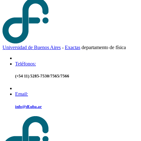
Universidad de Buenos Aires
-
Exactas
d
epartamento de
f
ísica
Teléfonos:
(+54 11) 5285-7530/7565/7566
Email:
info@df.uba.ar