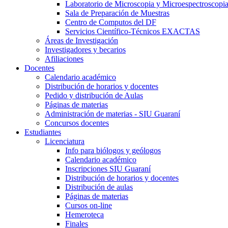
Laboratorio de Microscopia y Microespectroscopi
Sala de Preparación de Muestras
Centro de Computos del DF
Servicios Científico-Técnicos EXACTAS
Áreas de Investigación
Investigadores y becarios
Afiliaciones
Docentes
Calendario académico
Distribución de horarios y docentes
Pedido y distribución de Aulas
Páginas de materias
Administración de materias - SIU Guaraní
Concursos docentes
Estudiantes
Licenciatura
Info para biólogos y geólogos
Calendario académico
Inscripciones SIU Guaraní
Distribución de horarios y docentes
Distribución de aulas
Páginas de materias
Cursos on-line
Hemeroteca
Finales