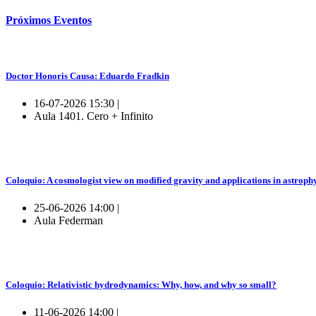
Próximos
Eventos
Doctor Honoris Causa: Eduardo Fradkin
16-07-2026 15:30 |
Aula 1401. Cero + Infinito
Coloquio: A cosmologist view on modified gravity and applications in astroph
25-06-2026 14:00 |
Aula Federman
Coloquio: Relativistic hydrodynamics: Why, how, and why so small?
11-06-2026 14:00 |