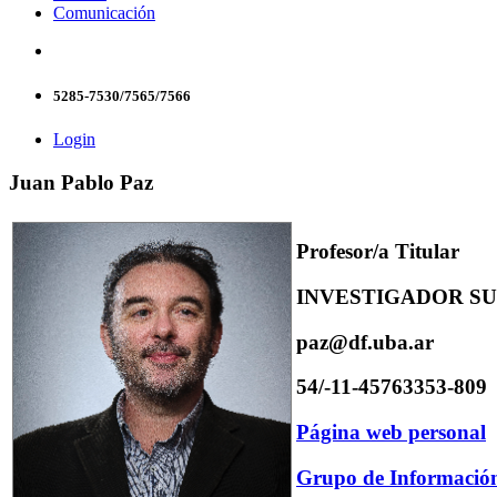
Comunicación
5285-7530/7565/7566
Login
Juan Pablo Paz
Profesor/a Titular
INVESTIGADOR SU
paz@df.uba.ar
54/-11-45763353-809
Página web personal
Grupo de Informació