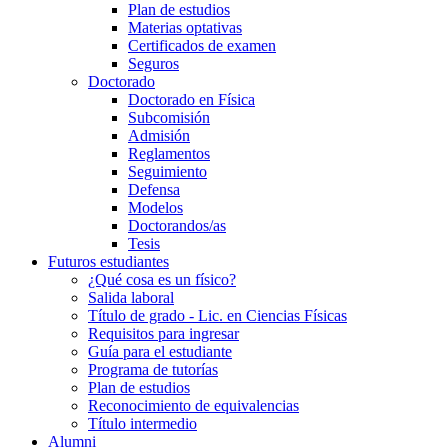
Plan de estudios
Materias optativas
Certificados de examen
Seguros
Doctorado
Doctorado en Física
Subcomisión
Admisión
Reglamentos
Seguimiento
Defensa
Modelos
Doctorandos/as
Tesis
Futuros estudiantes
¿Qué cosa es un físico?
Salida laboral
Título de grado - Lic. en Ciencias Físicas
Requisitos para ingresar
Guía para el estudiante
Programa de tutorías
Plan de estudios
Reconocimiento de equivalencias
Título intermedio
Alumni