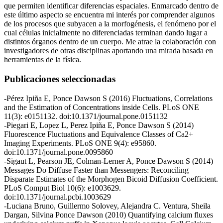
que permiten identificar diferencias espaciales. Enmarcado dentro de
este último aspecto se encuentra mi interés por comprender algunos
de los procesos que subyacen a la morfogénesis, el fenómeno por el
cual células inicialmente no diferenciadas terminan dando lugar a
distintos órganos dentro de un cuerpo. Me atrae la colaboración con
investigadores de otras disciplinas aportando una mirada basada en
herramientas de la física.
Publicaciones seleccionadas
-Pérez Ipiña E, Ponce Dawson S (2016) Fluctuations, Correlations
and the Estimation of Concentrations inside Cells. PLoS ONE
11(3): e0151132. doi:10.1371/journal.pone.0151132
-Piegari E, Lopez L, Perez Ipiña E, Ponce Dawson S (2014)
Fluorescence Fluctuations and Equivalence Classes of Ca2+
Imaging Experiments. PLoS ONE 9(4): e95860.
doi:10.1371/journal.pone.0095860
-Sigaut L, Pearson JE, Colman-Lerner A, Ponce Dawson S (2014)
Messages Do Diffuse Faster than Messengers: Reconciling
Disparate Estimates of the Morphogen Bicoid Diffusion Coefficient.
PLoS Comput Biol 10(6): e1003629.
doi:10.1371/journal.pcbi.1003629
-Luciana Bruno, Guillermo Solovey, Alejandra C. Ventura, Sheila
Dargan, Silvina Ponce Dawson (2010) Quantifying calcium fluxes