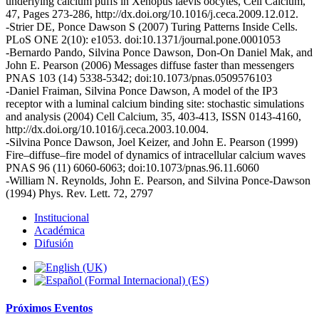
underlying calcium puffs in Xenopus laevis oocytes, Cell Calcium,
47, Pages 273-286, http://dx.doi.org/10.1016/j.ceca.2009.12.012.
-Strier DE, Ponce Dawson S (2007) Turing Patterns Inside Cells.
PLoS ONE 2(10): e1053. doi:10.1371/journal.pone.0001053
-Bernardo Pando, Silvina Ponce Dawson, Don-On Daniel Mak, and
John E. Pearson (2006) Messages diffuse faster than messengers
PNAS 103 (14) 5338-5342; doi:10.1073/pnas.0509576103
-Daniel Fraiman, Silvina Ponce Dawson, A model of the IP3
receptor with a luminal calcium binding site: stochastic simulations
and analysis (2004) Cell Calcium, 35, 403-413, ISSN 0143-4160,
http://dx.doi.org/10.1016/j.ceca.2003.10.004.
-Silvina Ponce Dawson, Joel Keizer, and John E. Pearson (1999)
Fire–diffuse–fire model of dynamics of intracellular calcium waves
PNAS 96 (11) 6060-6063; doi:10.1073/pnas.96.11.6060
-William N. Reynolds, John E. Pearson, and Silvina Ponce-Dawson
(1994) Phys. Rev. Lett. 72, 2797
Institucional
Académica
Difusión
Próximos
Eventos