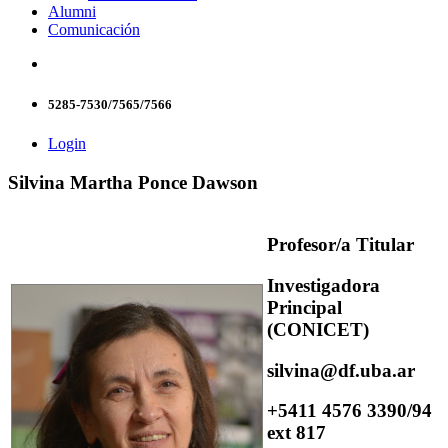
Alumni
Comunicación
5285-7530/7565/7566
Login
Silvina Martha Ponce Dawson
Profesor/a Titular
Investigadora
Principal
(CONICET)
silvina@df.uba.ar
+5411 4576 3390/94
ext 817