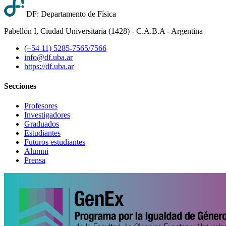
DF: Departamento de Física
Pabellón I, Ciudad Universitaria (1428) - C.A.B.A - Argentina
(+54 11) 5285-7565/7566
info@df.uba.ar
https://df.uba.ar
Secciones
Profesores
Investigadores
Graduados
Estudiantes
Futuros estudiantes
Alumni
Prensa