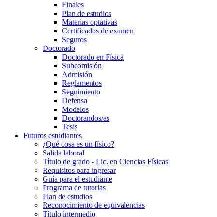
Finales
Plan de estudios
Materias optativas
Certificados de examen
Seguros
Doctorado
Doctorado en Física
Subcomisión
Admisión
Reglamentos
Seguimiento
Defensa
Modelos
Doctorandos/as
Tesis
Futuros estudiantes
¿Qué cosa es un físico?
Salida laboral
Título de grado - Lic. en Ciencias Físicas
Requisitos para ingresar
Guía para el estudiante
Programa de tutorías
Plan de estudios
Reconocimiento de equivalencias
Título intermedio