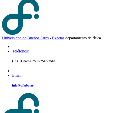
Universidad de Buenos Aires
-
Exactas
d
epartamento de
f
ísica
Teléfonos:
(+54 11) 5285-7530/7565/7566
Email:
info@df.uba.ar