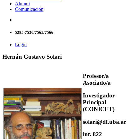
Alumni
Comunicación
5285-7530/7565/7566
Login
Hernán Gustavo Solari
Profesor/a
Asociado/a
Investigador
Principal
(CONICET)
solari@df.uba.ar
int. 822