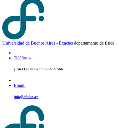
Universidad de Buenos Aires
-
Exactas
d
epartamento de
f
ísica
Teléfonos:
(+54 11) 5285-7530/7565/7566
Email:
info@df.uba.ar