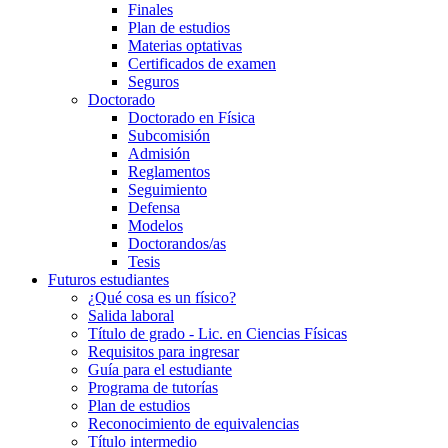
Finales
Plan de estudios
Materias optativas
Certificados de examen
Seguros
Doctorado
Doctorado en Física
Subcomisión
Admisión
Reglamentos
Seguimiento
Defensa
Modelos
Doctorandos/as
Tesis
Futuros estudiantes
¿Qué cosa es un físico?
Salida laboral
Título de grado - Lic. en Ciencias Físicas
Requisitos para ingresar
Guía para el estudiante
Programa de tutorías
Plan de estudios
Reconocimiento de equivalencias
Título intermedio