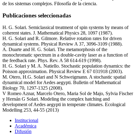
de los sistemas complejos. Filosofía de la ciencia.
Publicaciones seleccionadas
H. G. Solari. Semiclassical treatment of spin systems by means of
coherent states. J. Mathematical Physics 28, 1097 (1987).
H. G. Solari and R. Gilmore. Relative rotation rates for driven
dynamical systems. Physical Review A 37, 3096-3109 (1988).
A. Duarte and H. G. Solari. The metamorphosis of the
monochromatic spectrum in a double-cavity laser as a function of
the feedback rate. Phys. Rev. A 58 614-619 (1998).
H. G. Solari y M. A. Natiello. Stochastic population dynamics: the
Poisson approximation. Physical Review E 67 031918 (2003).
M. Otero, H.G. Solari and N Schweigmann. A stochastic spatial
dynamical model for Aedes aegypti. Bulletin of Mathematical
Biology 70, 1297-1325 (2008).
V Romeo Aznar, Marcelo Otero, Maria Sol de Majo, Sylvia Fischer
y Hernán G Solari. Modeling the complex hatching and
development of Aedes aegypti in temperate climates. Ecological
Modelling 253, 44-55 (2013)
Institucional
Académica
Difusión