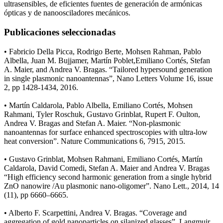
ultrasensibles, de eficientes fuentes de generación de armónicas
ópticas y de nanoosciladores mecánicos.
Publicaciones seleccionadas
• Fabricio Della Picca, Rodrigo Berte, Mohsen Rahman, Pablo
Albella, Juan M. Bujjamer, Martín Poblet,Emiliano Cortés, Stefan
A. Maier, and Andrea V. Bragas. “Tailored hypersound generation
in single plasmonic nanoantennas”, Nano Letters Volume 16, issue
2, pp 1428-1434, 2016.
• Martín Caldarola, Pablo Albella, Emiliano Cortés, Mohsen
Rahmani, Tyler Roschuk, Gustavo Grinblat, Rupert F. Oulton,
Andrea V. Bragas and Stefan A. Maier. “Non-plasmonic
nanoantennas for surface enhanced spectroscopies with ultra-low
heat conversion”. Nature Communications 6, 7915, 2015.
• Gustavo Grinblat, Mohsen Rahmani, Emiliano Cortés, Martín
Caldarola, David Comedi, Stefan A. Maier and Andrea V. Bragas
“High efficiency second harmonic generation from a single hybrid
ZnO nanowire /Au plasmonic nano-oligomer”. Nano Lett., 2014, 14
(11), pp 6660–6665.
• Alberto F. Scarpettini, Andrea V. Bragas. “Coverage and
aggregation of gold nanoparticles on silanized glasses”. Langmuir,