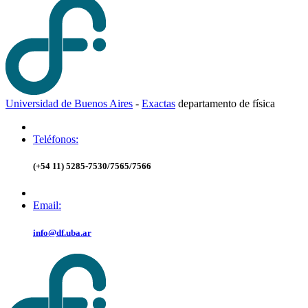
Universidad de Buenos Aires
-
Exactas
d
epartamento de
f
ísica
Teléfonos:
(+54 11) 5285-7530/7565/7566
Email:
info@df.uba.ar