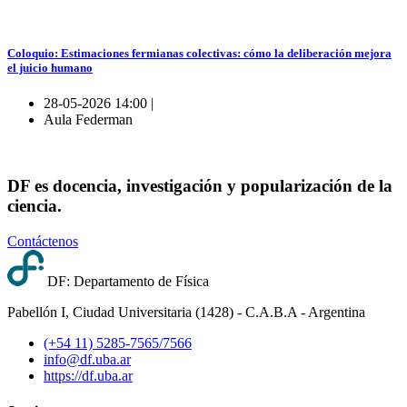
Coloquio: Estimaciones fermianas colectivas: cómo la deliberación mejora
el juicio humano
28-05-2026 14:00 |
Aula Federman
DF es docencia, investigación y popularización de la
ciencia.
Contáctenos
DF: Departamento de Física
Pabellón I, Ciudad Universitaria (1428) - C.A.B.A - Argentina
(+54 11) 5285-7565/7566
info@df.uba.ar
https://df.uba.ar