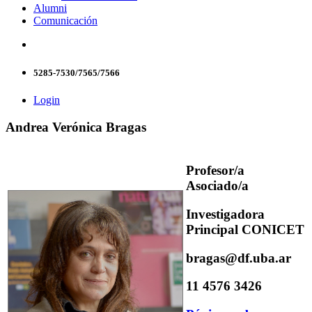
Alumni
Comunicación
5285-7530/7565/7566
Login
Andrea Verónica Bragas
Profesor/a
Asociado/a
Investigadora
Principal CONICET
bragas@df.uba.ar
11 4576 3426