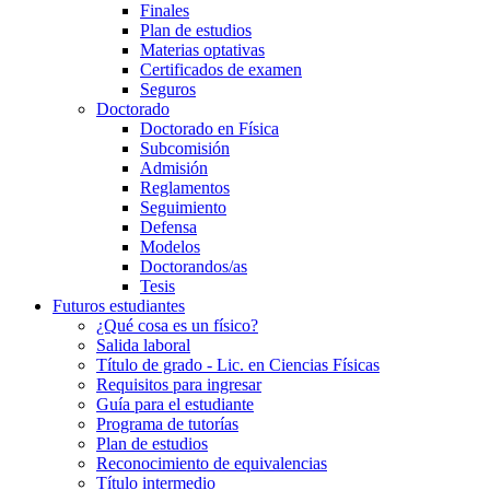
Finales
Plan de estudios
Materias optativas
Certificados de examen
Seguros
Doctorado
Doctorado en Física
Subcomisión
Admisión
Reglamentos
Seguimiento
Defensa
Modelos
Doctorandos/as
Tesis
Futuros estudiantes
¿Qué cosa es un físico?
Salida laboral
Título de grado - Lic. en Ciencias Físicas
Requisitos para ingresar
Guía para el estudiante
Programa de tutorías
Plan de estudios
Reconocimiento de equivalencias
Título intermedio