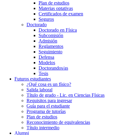
Plan de estudios
Materias optativas
Certificados de examen
Seguros
Doctorado
Doctorado en Física
Subcomisión
Admisión
Reglamentos
Seguimiento
Defensa
Modelos
Doctorandos/as
Tesis
Futuros estudiantes
¿Qué cosa es un físico?
Salida laboral
Título de grado - Lic. en Ciencias Físicas
Requisitos para ingresar
Guía para el estudiante
Programa de tutorías
Plan de estudios
Reconocimiento de equivalencias
Título intermedio
Alumni