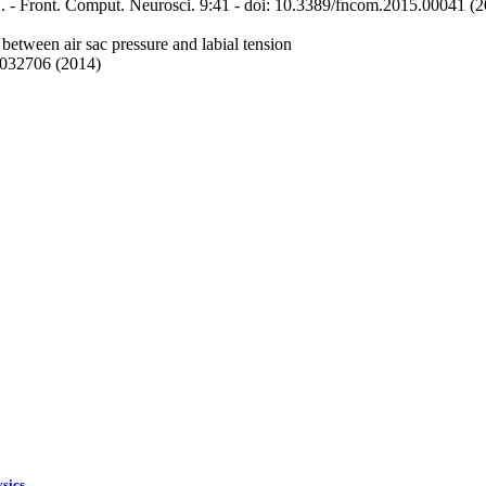
B. - Front. Comput. Neurosci. 9:41 - doi: 10.3389/fncom.2015.00041 
between air sac pressure and labial tension
, 032706 (2014)
ysics