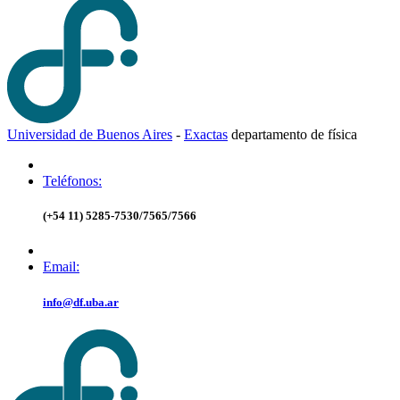
Universidad de Buenos Aires
-
Exactas
d
epartamento de
f
ísica
Teléfonos:
(+54 11) 5285-7530/7565/7566
Email:
info@df.uba.ar