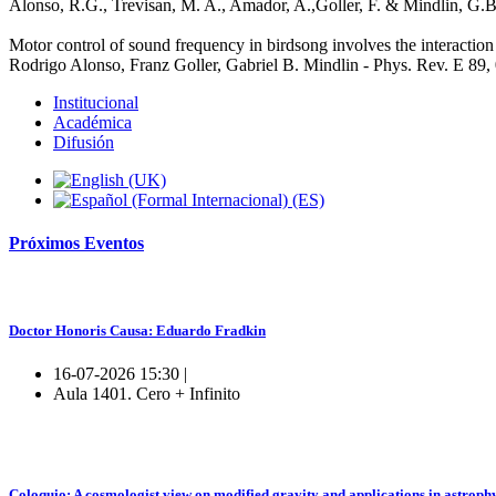
Alonso, R.G., Trevisan, M. A., Amador, A.,Goller, F. & Mindlin, G.
Motor control of sound frequency in birdsong involves the interaction 
Rodrigo Alonso, Franz Goller, Gabriel B. Mindlin - Phys. Rev. E 89
Institucional
Académica
Difusión
Próximos
Eventos
Doctor Honoris Causa: Eduardo Fradkin
16-07-2026 15:30 |
Aula 1401. Cero + Infinito
Coloquio: A cosmologist view on modified gravity and applications in astroph