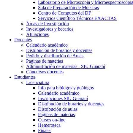
Laboratorio de Microscopia y Microespectroscopi
Sala de Preparación de Muestras
Centro de Computos del DF
Servicios Científico-Técnicos EXACTAS
Áreas de Investigación
Investigadores y becarios
Afiliaciones
Docentes
Calendario académico
Distribución de horarios y docentes
Pedido y distribución de Aulas
Páginas de materias
Administración de materias - SIU Guaraní
Concursos docentes
Estudiantes
Licenciatura
Info para biólogos y geólogos
Calendario académico
Inscripciones SIU Guaraní
Distribución de horarios y docentes
Distribución de aulas
Páginas de materias
Cursos on-line
Hemeroteca
Finales