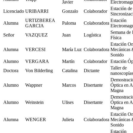
Javier
Electromag
Estación de
Licenciado
URIBARRI
Gonzalo
Colaborador
Sincronizac
URTIZBEREA
Estación
Alumna
Paloma
Colaboradora
GARCIA
Electromag
Semana de 
Señor
VAZQUEZ
Juan
Logística
Física
Estación O
Alumna
VERCESI
María Luz
Colaboradora
Mecánicas 
Sonido
Alumno
VERGARA
Martín
Colaborador
Estación Óp
Taller de
Doctora
Von Bilderling
Catalina
Dictante
nanoscopía
Demostraci
Alumno
Wappner
Marcos
Disertante
Óptica en A
Magna
Demostraci
Alumno
Weinstein
Ulises
Disertante
Óptica en A
Magna
Estación O
Alumna
WENGER
Julieta
Colaboradora
Mecánicas 
Sonido
Estación