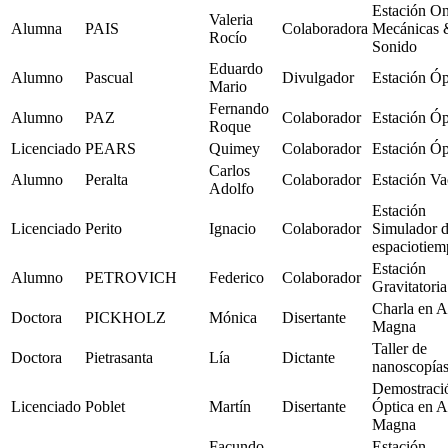
Estación O
Valeria
Alumna
PAIS
Colaboradora
Mecánicas 
Rocío
Sonido
Eduardo
Alumno
Pascual
Divulgador
Estación Óp
Mario
Fernando
Alumno
PAZ
Colaborador
Estación Óp
Roque
Licenciado
PEARS
Quimey
Colaborador
Estación Óp
Carlos
Alumno
Peralta
Colaborador
Estación Va
Adolfo
Estación
Licenciado
Perito
Ignacio
Colaborador
Simulador 
espaciotie
Estación
Alumno
PETROVICH
Federico
Colaborador
Gravitatoria
Charla en A
Doctora
PICKHOLZ
Mónica
Disertante
Magna
Taller de
Doctora
Pietrasanta
Lía
Dictante
nanoscopía
Demostraci
Licenciado
Poblet
Martín
Disertante
Óptica en A
Magna
Facundo
Estación