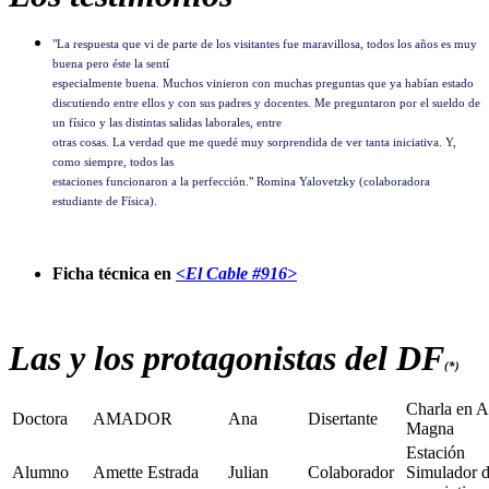
"La respuesta que vi de parte de los visitantes fue maravillosa, todos los
años es muy
buena pero éste la sentí­
especialmente buena. Muchos vinieron
con muchas preguntas que ya habí­an estado
discutiendo entre ellos y con
sus padres y docentes. Me preguntaron por el sueldo de
un fí­sico y las
distintas salidas laborales, entre
otras cosas. La verdad que me quedé muy
sorprendida de ver tanta iniciativa. Y,
como siempre, todos las
estaciones
funcionaron a la perfección.
"
Romina Yalovetzky (colaboradora
estudiante de Física).
Ficha técnica en
<El Cable #916>
Las y los protagonistas del DF
(*)
Charla en A
Doctora
AMADOR
Ana
Disertante
Magna
Estación
Alumno
Amette Estrada
Julian
Colaborador
Simulador 