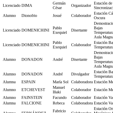
Germán
Estación de
Licenciado
DIMA
Organizador
César
Sincronizac
Estación C
Alumno
Dionofrio
Josué
Colaborador
Oscura
Demostraci
Pablo
Bajas
Licenciado
DOMENICHINI
Disertante
Exequiel
Temperatur
Aula Magn
Pablo
Estación Ba
Licenciado
DOMENICHINI
Colaborador
Exequiel
Temperatur
Demostraci
Bajas
Alumno
DONADON
André
Disertante
Temperatur
Aula Magn
Estación Ba
Alumno
DONADON
André
Divulgador
Temperatur
Alumna
ESPAIN
María Sol
Colaboradora
Estación M
Manuel
Alumno
ETCHEVEST
Colaborador
Estación M
Iñaki
Alumno
FAINSTEIN
Facundo
Colaborador
Estación Va
Alumna
FALCIONE
Rebeca
Colaboradora
Estación Va
Estación O
Fabricio