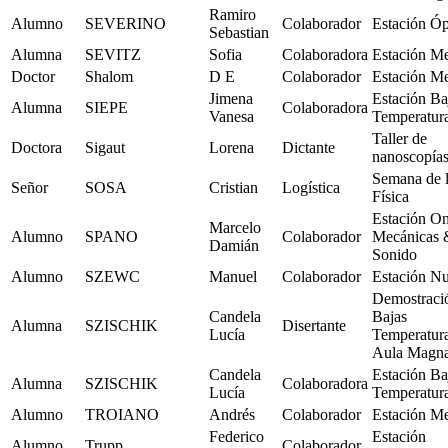
Ramiro
Alumno
SEVERINO
Colaborador
Estación Óp
Sebastian
Alumna
SEVITZ
Sofia
Colaboradora
Estación M
Doctor
Shalom
D E
Colaborador
Estación M
Jimena
Estación Ba
Alumna
SIEPE
Colaboradora
Vanesa
Temperatur
Taller de
Doctora
Sigaut
Lorena
Dictante
nanoscopía
Semana de 
Señor
SOSA
Cristian
Logística
Física
Estación O
Marcelo
Alumno
SPANO
Colaborador
Mecánicas 
Damián
Sonido
Alumno
SZEWC
Manuel
Colaborador
Estación Nu
Demostraci
Candela
Bajas
Alumna
SZISCHIK
Disertante
Lucía
Temperatur
Aula Magn
Candela
Estación Ba
Alumna
SZISCHIK
Colaboradora
Lucía
Temperatur
Alumno
TROIANO
Andrés
Colaborador
Estación M
Federico
Estación
Alumno
Trupp
Colaborador