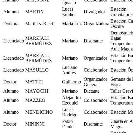
Ignacio
Lucas
Estación
Alumno
MARTIN
Divulgador
Emilio
Gravitatoria
Estación C
Doctora
Martinez Ricci
Maria Luz
Organizadora
Oscura
Demostraci
MARZIALI
Bajas
Licenciado
Mariano
Disertante
BERMÚDEZ
Temperatur
Aula Magn
MARZIALI
Estación Ba
Licenciado
Mariano
Organizador
BERMÚDEZ
Temperatur
Luciano
Licenciado
MASULLO
Colaborador
Estación Óp
Andrés
Organizador
Semana de 
Doctor
MATTEI
Guillermo
General
Física
Alumno
MAYOCHI
Mariano
Dictante
Taller Gravi
Alejandro
Estación Ba
Alumno
MAZZEO
Colaborador
Ezequiel
Temperatur
Lucas
Alumno
MENDICINO
Colaborador
Estación M
Rodrigo
Pablo
Charla en A
Doctor
MININNI
Disertante
Daniel
Magna