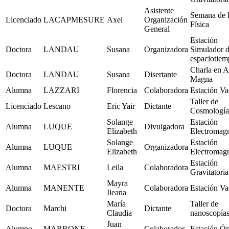
Asistente
Semana de 
Licenciado
LACAPMESURE
Axel
Organización
Física
General
Estación
Doctora
LANDAU
Susana
Organizadora
Simulador 
espaciotie
Charla en A
Doctora
LANDAU
Susana
Disertante
Magna
Alumna
LAZZARI
Florencia
Colaboradora
Estación Va
Taller de
Licenciado
Lescano
Eric Yair
Dictante
Cosmología
Solange
Estación
Alumna
LUQUE
Divulgadora
Elizabeth
Electromag
Solange
Estación
Alumna
LUQUE
Organizadora
Elizabeth
Electromag
Estación
Alumna
MAESTRI
Leila
Colaboradora
Gravitatoria
Mayra
Alumna
MANENTE
Colaboradora
Estación Va
Ileana
María
Taller de
Doctora
Marchi
Dictante
Claudia
nanoscopía
Juan
Alumno
MARRONE
Colaborador
Estación Óp