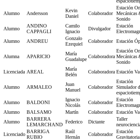
espaciotie
Estación O
Kevin
Alumno
Andersson
Colaborador
Mecánicas 
Daniel
Sonido
ANDINO
Camilo
Estación
Alumno
Divulgador
CAPPAGLI
Ignacio
Electromag
Gonzalo
Alumno
ANDREU
Colaborador
Estación Óp
Ezequiel
Estación O
María
Alumna
APARICIO
Colaboradora
Mecánicas 
Guadalupe
Sonido
María
Licenciada
AREAL
Colaboradora
Estación Va
Belén
Estación
Juan
Alumno
ARMALEO
Colaborador
Simulador 
Manuel
espaciotie
Ignacio
Estación
Alumno
BALDONI
Colaborador
Nicolás
Electromag
Alumno
BALSAMO
Martín
Colaborador
Estación Va
BARRERA
Taller
Alumno
Federico
Dictante
LEMARCHAND
neurocienci
BARRIGA
Raúl
Estación
Licenciado
Colaborador
RUBIO
Hernán
Gravitatoria