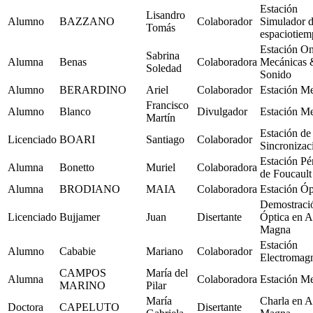
Estación
Lisandro
Alumno
BAZZANO
Colaborador
Simulador 
Tomás
espaciotie
Estación O
Sabrina
Alumna
Benas
Colaboradora
Mecánicas 
Soledad
Sonido
Alumno
BERARDINO
Ariel
Colaborador
Estación M
Francisco
Alumno
Blanco
Divulgador
Estación M
Martín
Estación de
Licenciado
BOARI
Santiago
Colaborador
Sincronizac
Estación Pé
Alumna
Bonetto
Muriel
Colaboradora
de Foucault
Alumna
BRODIANO
MAIA
Colaboradora
Estación Óp
Demostraci
Licenciado
Bujjamer
Juan
Disertante
Óptica en A
Magna
Estación
Alumno
Cababie
Mariano
Colaborador
Electromag
CAMPOS
María del
Alumna
Colaboradora
Estación M
MARINO
Pilar
María
Charla en A
Doctora
CAPELUTO
Disertante