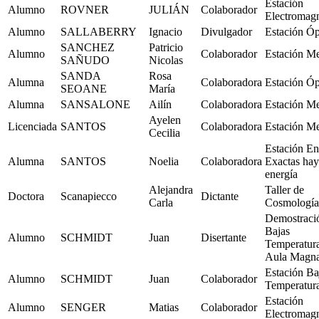
Estación
Alumno
ROVNER
JULIÁN
Colaborador
Electromag
Alumno
SALLABERRY
Ignacio
Divulgador
Estación Óp
SANCHEZ
Patricio
Alumno
Colaborador
Estación M
SAÑUDO
Nicolas
SANDA
Rosa
Alumna
Colaboradora
Estación Óp
SEOANE
María
Alumna
SANSALONE
Ailín
Colaboradora
Estación M
Ayelen
Licenciada
SANTOS
Colaboradora
Estación M
Cecilia
Estación En
Alumna
SANTOS
Noelia
Colaboradora
Exactas hay
energía
Alejandra
Taller de
Doctora
Scanapiecco
Dictante
Carla
Cosmología
Demostraci
Bajas
Alumno
SCHMIDT
Juan
Disertante
Temperatur
Aula Magn
Estación Ba
Alumno
SCHMIDT
Juan
Colaborador
Temperatur
Estación
Alumno
SENGER
Matias
Colaborador
Electromag