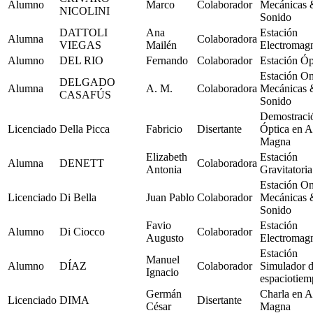
Alumno
Marco
Colaborador
Mecánicas 
NICOLINI
Sonido
DATTOLI
Ana
Estación
Alumna
Colaboradora
VIEGAS
Mailén
Electromag
Alumno
DEL RIO
Fernando
Colaborador
Estación Óp
Estación O
DELGADO
Alumna
A. M.
Colaboradora
Mecánicas 
CASAFÚS
Sonido
Demostraci
Licenciado
Della Picca
Fabricio
Disertante
Óptica en A
Magna
Elizabeth
Estación
Alumna
DENETT
Colaboradora
Antonia
Gravitatoria
Estación O
Licenciado
Di Bella
Juan Pablo
Colaborador
Mecánicas 
Sonido
Favio
Estación
Alumno
Di Ciocco
Colaborador
Augusto
Electromag
Estación
Manuel
Alumno
DÍAZ
Colaborador
Simulador 
Ignacio
espaciotie
Germán
Charla en A
Licenciado
DIMA
Disertante
César
Magna