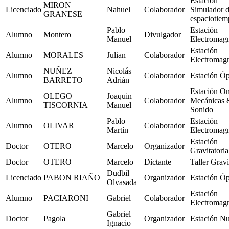
Estación
MIRON
Licenciado
Nahuel
Colaborador
Simulador 
GRANESE
espaciotie
Pablo
Estación
Alumno
Montero
Divulgador
Manuel
Electromag
Estación
Alumno
MORALES
Julian
Colaborador
Electromag
NUÑEZ
Nicolás
Alumno
Colaborador
Estación Óp
BARRETO
Adrián
Estación O
OLEGO
Joaquin
Alumno
Colaborador
Mecánicas 
TISCORNIA
Manuel
Sonido
Pablo
Estación
Alumno
OLIVAR
Colaborador
Martín
Electromag
Estación
Doctor
OTERO
Marcelo
Organizador
Gravitatoria
Doctor
OTERO
Marcelo
Dictante
Taller Gravi
Dudbil
Licenciado
PABON RIAÑO
Organizador
Estación Óp
Olvasada
Estación
Alumno
PACIARONI
Gabriel
Colaborador
Electromag
Gabriel
Doctor
Pagola
Organizador
Estación Nu
Ignacio