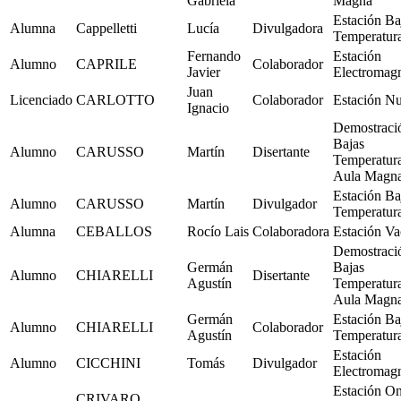
Gabriela
Magna
Estación Ba
Alumna
Cappelletti
Lucía
Divulgadora
Temperatur
Fernando
Estación
Alumno
CAPRILE
Colaborador
Javier
Electromag
Juan
Licenciado
CARLOTTO
Colaborador
Estación Nu
Ignacio
Demostraci
Bajas
Alumno
CARUSSO
Martín
Disertante
Temperatur
Aula Magn
Estación Ba
Alumno
CARUSSO
Martín
Divulgador
Temperatur
Alumna
CEBALLOS
Rocío Lais
Colaboradora
Estación Va
Demostraci
Germán
Bajas
Alumno
CHIARELLI
Disertante
Agustín
Temperatur
Aula Magn
Germán
Estación Ba
Alumno
CHIARELLI
Colaborador
Agustín
Temperatur
Estación
Alumno
CICCHINI
Tomás
Divulgador
Electromag
Estación O
CRIVARO