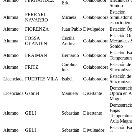
Alumno
FERNÁNDEZ
Colaborador
Mecánicas 
Éric
Sonido
Estación
FERRARI
Alumna
Micaela
Colaboradora
Simulador 
NAVARRO
espaciotie
Alumno
FIORENZA
Juan Pablo
Divulgador
Estación Óp
Estación O
FOSSA
Cecilia
Alumna
Colaboradora
Mecánicas 
OLANDINI
Andrea
Sonido
Estación Ba
Alumno
FRAIMAN
Bernardo
Colaborador
Temperatur
Carolina
Estación de
Alumna
FRITZ
Colaboradora
Ines
Sincronizac
Estación de
Licenciada
FUERTES VILA
Isabel
Colaboradora
Sincronizac
Demostraci
Licenciada
Gabriel
Manuela
Disertante
Óptica en A
Magna
Demostraci
Bajas
Alumno
GELI
Sebastián
Disertante
Temperatur
Aula Magn
Estación Ba
Alumno
GELI
Sebastián
Divulgador