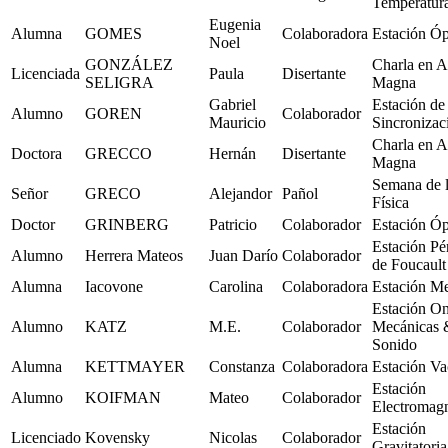
Temperatur
Eugenia
Alumna
GOMES
Colaboradora
Estación Óp
Noel
GONZÁLEZ
Charla en A
Licenciada
Paula
Disertante
SELIGRA
Magna
Gabriel
Estación de
Alumno
GOREN
Colaborador
Mauricio
Sincronizac
Charla en A
Doctora
GRECCO
Hernán
Disertante
Magna
Semana de 
Señor
GRECO
Alejandor
Pañol
Física
Doctor
GRINBERG
Patricio
Colaborador
Estación Óp
Estación Pé
Alumno
Herrera Mateos
Juan Darío
Colaborador
de Foucault
Alumna
Iacovone
Carolina
Colaboradora
Estación M
Estación O
Alumno
KATZ
M.E.
Colaborador
Mecánicas 
Sonido
Alumna
KETTMAYER
Constanza
Colaboradora
Estación Va
Estación
Alumno
KOIFMAN
Mateo
Colaborador
Electromag
Estación
Licenciado
Kovensky
Nicolas
Colaborador
Gravitatoria