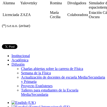
Alumna
Yalovetzky
Romina
Divulgadora
Simulador 
espaciotie
María
Estación C
Licenciada
ZAZA
Colaboradora
Cecilia
Oscura
(*) s.e.u.o. (avisar)
Institucional
Académica
Difusión
Charlas abiertas sobre la carrera de Física
Semana de la Física
Actualización de docentes de escuela Media/Secundaria
y Primaria
Proyecto Eratóstenes
Talleres para estudiantes de la Escuela
Media/Secundaria