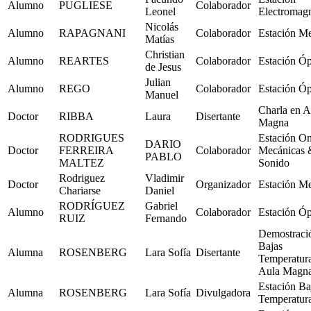
Alumno
PUGLIESE
Colaborador
Leonel
Electromag
Nicolás
Alumno
RAPAGNANI
Colaborador
Estación M
Matías
Christian
Alumno
REARTES
Colaborador
Estación Óp
de Jesus
Julian
Alumno
REGO
Colaborador
Estación Óp
Manuel
Charla en A
Doctor
RIBBA
Laura
Disertante
Magna
RODRIGUES
Estación O
DARIO
Doctor
FERREIRA
Colaborador
Mecánicas 
PABLO
MALTEZ
Sonido
Rodriguez
Vladimir
Doctor
Organizador
Estación M
Chariarse
Daniel
RODRÍGUEZ
Gabriel
Alumno
Colaborador
Estación Óp
RUIZ
Fernando
Demostraci
Bajas
Alumna
ROSENBERG
Lara Sofía
Disertante
Temperatur
Aula Magn
Estación Ba
Alumna
ROSENBERG
Lara Sofía
Divulgadora
Temperatur