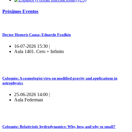
Próximos
Eventos
Doctor Honoris Causa: Eduardo Fradkin
16-07-2026 15:30 |
Aula 1401. Cero + Infinito
Coloquio: A cosmologist view on modified gravity and applications in
astrophysics
25-06-2026 14:00 |
Aula Federman
Coloquio: Relativistic hydrodynamics: Why, how, and why so small?