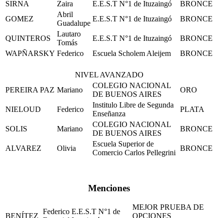
SIRNA
Zaira
E.E.S.T N°1 de Ituzaingó
BRONCE
Abril
GOMEZ
E.E.S.T N°1 de Ituzaingó
BRONCE
Guadalupe
Lautaro
QUINTEROS
E.E.S.T N°1 de Ituzaingó
BRONCE
Tomás
WAPÑARSKY
Federico
Escuela Scholem Aleijem
BRONCE
NIVEL AVANZADO
COLEGIO NACIONAL
PEREIRA PAZ
Mariano
ORO
DE BUENOS AIRES
Institulo Libre de Segunda
NIELOUD
Federico
PLATA
Enseñanza
COLEGIO NACIONAL
SOLIS
Mariano
BRONCE
DE BUENOS AIRES
Escuela Superior de
ALVAREZ
Olivia
BRONCE
Comercio Carlos Pellegrini
Menciones
MEJOR PRUEBA DE
Federico
E.E.S.T N°1 de
BENÍTEZ
OPCIONES