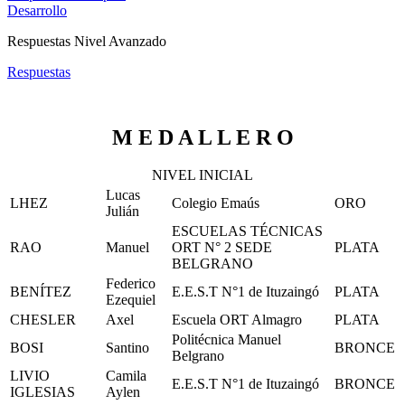
Desarrollo
Respuestas Nivel Avanzado
Respuestas
M E D A L L E R O
NIVEL INICIAL
Lucas
LHEZ
Colegio Emaús
ORO
Julián
ESCUELAS TÉCNICAS
RAO
Manuel
ORT N° 2 SEDE
PLATA
BELGRANO
Federico
BENÍTEZ
E.E.S.T N°1 de Ituzaingó
PLATA
Ezequiel
CHESLER
Axel
Escuela ORT Almagro
PLATA
Politécnica Manuel
BOSI
Santino
BRONCE
Belgrano
LIVIO
Camila
E.E.S.T N°1 de Ituzaingó
BRONCE
IGLESIAS
Aylen