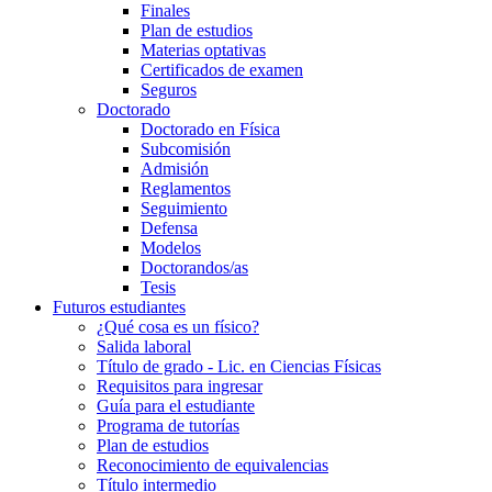
Finales
Plan de estudios
Materias optativas
Certificados de examen
Seguros
Doctorado
Doctorado en Física
Subcomisión
Admisión
Reglamentos
Seguimiento
Defensa
Modelos
Doctorandos/as
Tesis
Futuros estudiantes
¿Qué cosa es un físico?
Salida laboral
Título de grado - Lic. en Ciencias Físicas
Requisitos para ingresar
Guía para el estudiante
Programa de tutorías
Plan de estudios
Reconocimiento de equivalencias
Título intermedio