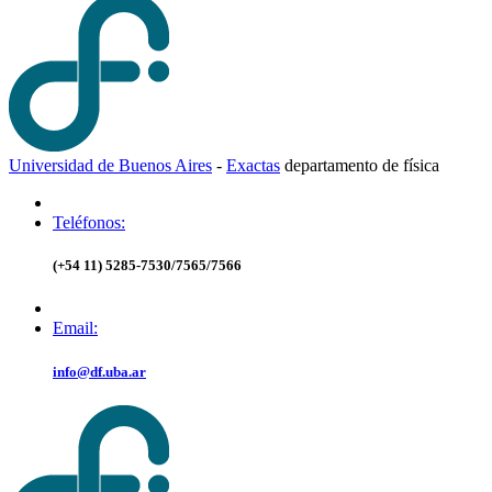
Universidad de Buenos Aires
-
Exactas
d
epartamento de
f
ísica
Teléfonos:
(+54 11) 5285-7530/7565/7566
Email:
info@df.uba.ar