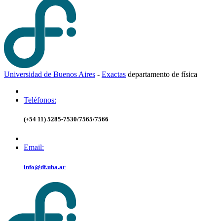
Universidad de Buenos Aires
-
Exactas
d
epartamento de
f
ísica
Teléfonos:
(+54 11) 5285-7530/7565/7566
Email:
info@df.uba.ar