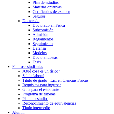
Plan de estudios
Materias optativas
Certificados de examen
Seguros
Doctorado
Doctorado en Física
Subcomisión
Admisión
Reglamentos
Seguimiento
Defensa
Modelos
Doctorandos/as
Tesis
Futuros estudiantes
¿Qué cosa es un físico?
Salida laboral
Título de grado - Lic. en Ciencias Físicas
Requisitos para ingresar
Guía para el estudiante
Programa de tutorías
Plan de estudios
Reconocimiento de equivalencias
Título intermedio
Alumni