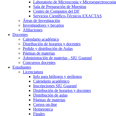
Laboratorio de Microscopia y Microespectroscopi
Sala de Preparación de Muestras
Centro de Computos del DF
Servicios Científico-Técnicos EXACTAS
Áreas de Investigación
Investigadores y becarios
Afiliaciones
Docentes
Calendario académico
Distribución de horarios y docentes
Pedido y distribución de Aulas
Páginas de materias
Administración de materias - SIU Guaraní
Concursos docentes
Estudiantes
Licenciatura
Info para biólogos y geólogos
Calendario académico
Inscripciones SIU Guaraní
Distribución de horarios y docentes
Distribución de aulas
Páginas de materias
Cursos on-line
Hemeroteca
Finales