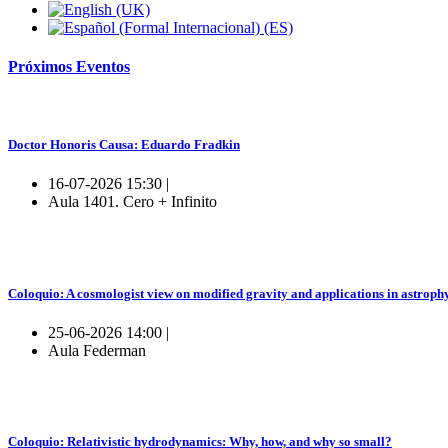
Próximos
Eventos
Doctor Honoris Causa: Eduardo Fradkin
16-07-2026 15:30 |
Aula 1401. Cero + Infinito
Coloquio: A cosmologist view on modified gravity and applications in astroph
25-06-2026 14:00 |
Aula Federman
Coloquio: Relativistic hydrodynamics: Why, how, and why so small?