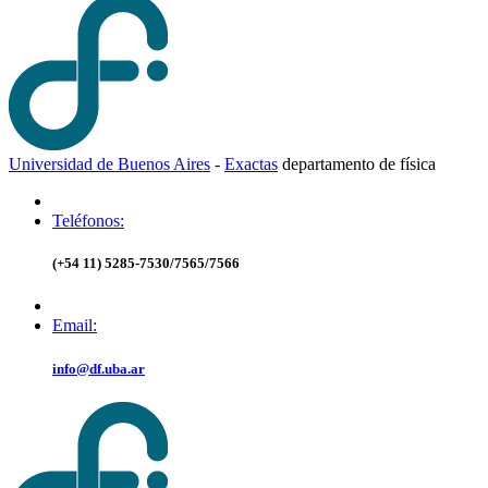
Universidad de Buenos Aires
-
Exactas
d
epartamento de
f
ísica
Teléfonos:
(+54 11) 5285-7530/7565/7566
Email:
info@df.uba.ar