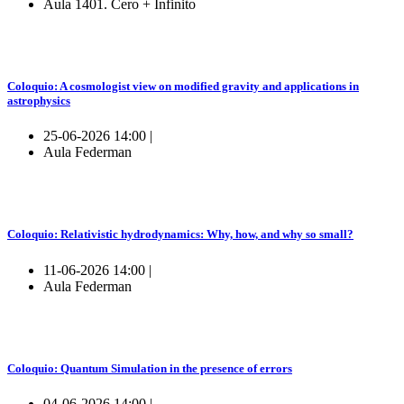
Aula 1401. Cero + Infinito
Coloquio: A cosmologist view on modified gravity and applications in
astrophysics
25-06-2026 14:00 |
Aula Federman
Coloquio: Relativistic hydrodynamics: Why, how, and why so small?
11-06-2026 14:00 |
Aula Federman
Coloquio: Quantum Simulation in the presence of errors
04-06-2026 14:00 |