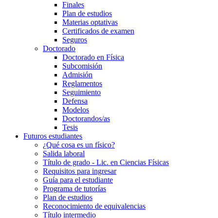
Finales
Plan de estudios
Materias optativas
Certificados de examen
Seguros
Doctorado
Doctorado en Física
Subcomisión
Admisión
Reglamentos
Seguimiento
Defensa
Modelos
Doctorandos/as
Tesis
Futuros estudiantes
¿Qué cosa es un físico?
Salida laboral
Título de grado - Lic. en Ciencias Físicas
Requisitos para ingresar
Guía para el estudiante
Programa de tutorías
Plan de estudios
Reconocimiento de equivalencias
Título intermedio