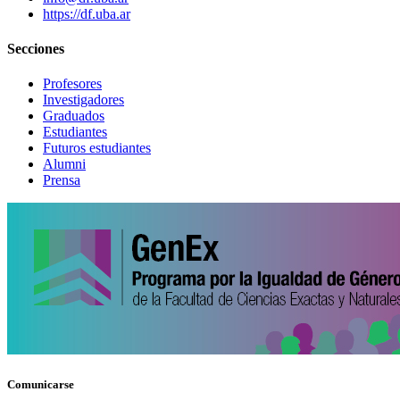
https://df.uba.ar
Secciones
Profesores
Investigadores
Graduados
Estudiantes
Futuros estudiantes
Alumni
Prensa
Comunicarse