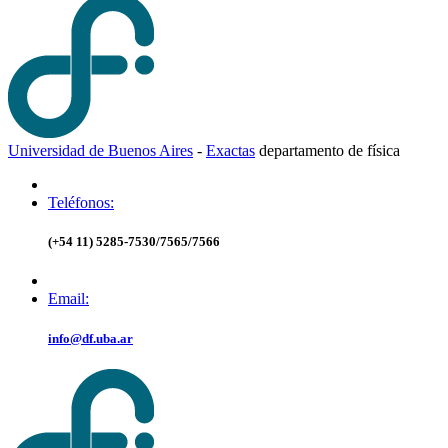
Universidad de Buenos Aires
-
Exactas
d
epartamento de
f
ísica
Teléfonos:
(+54 11) 5285-7530/7565/7566
Email:
info@df.uba.ar