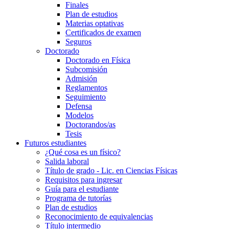
Finales
Plan de estudios
Materias optativas
Certificados de examen
Seguros
Doctorado
Doctorado en Física
Subcomisión
Admisión
Reglamentos
Seguimiento
Defensa
Modelos
Doctorandos/as
Tesis
Futuros estudiantes
¿Qué cosa es un físico?
Salida laboral
Título de grado - Lic. en Ciencias Físicas
Requisitos para ingresar
Guía para el estudiante
Programa de tutorías
Plan de estudios
Reconocimiento de equivalencias
Título intermedio