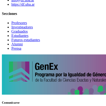
info@df.uba.ar
https://df.uba.ar
Secciones
Profesores
Investigadores
Graduados
Estudiantes
Futuros estudiantes
Alumni
Prensa
Comunicarse