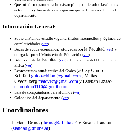
Que brinde un panorama lo más amplio posible sobre las distintas
actividades y lineas de investigación que se llevan a cabo en el
departamento.
Información General:
Sobre el Plan de estudio vigente, títulos intermedios y régimen de
correlatividades (
ver
)
la Facultad
Becas de ayuda económica:
otorgadas por
(
ver
)
y
otorgadas por el Ministerio de Educación (
ver
)
la Facultad
Biblioteca de
(
ver
) y Hemeroteca del Departamento de
Física (
ver
)
2013
Guido
Representates estudiantiles del Codep (
):
Schifani
guidoschifani@gmail.com
, Matias
Cveczilberg
matcvec@gmail.com
y Esteban Lizaso
elanonimo1110@gmail.com
Sala de computadoras para alumnos (
ver
)
Coloquios del departamento (
ver
)
Coordinadores
Luciana Bruno (
lbruno@df.uba.ar
) y Susana Landau
(
slandau@df.uba.ar
)